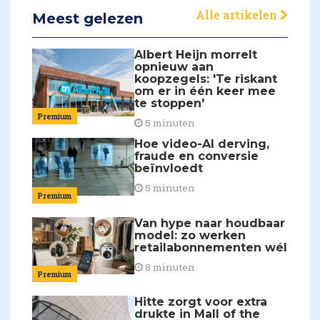
Alle artikelen
Meest gelezen
Albert Heijn morrelt
opnieuw aan
koopzegels: 'Te riskant
om er in één keer mee
te stoppen'
Premium
5 minuten
Hoe video-AI derving,
fraude en conversie
beïnvloedt
5 minuten
Premium
Van hype naar houdbaar
model: zo werken
retailabonnementen wél
8 minuten
Premium
Hitte zorgt voor extra
drukte in Mall of the