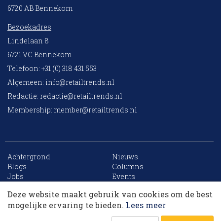
6720 AB Bennekom
Bezoekadres
Lindelaan 8
6721 VC Bennekom
Telefoon: +31 (0) 318 431 553
Algemeen:
info@retailtrends.nl
Redactie:
redactie@retailtrends.nl
Membership:
member@retailtrends.nl
Achtergrond
Nieuws
10 collega’s
Blogs
Columns
Jobs
Events
Contact
Word member
Deze website maakt gebruik van cookies om de best
Archief
Sitemap
Korting op events
mogelijke ervaring te bieden.
Lees meer