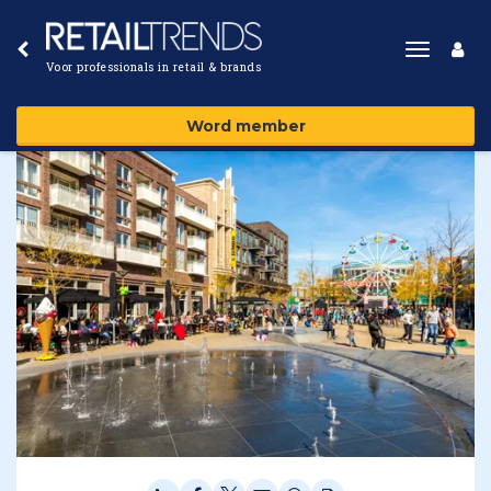
Toggle
Voor professionals in retail & brands
navigat
Word member