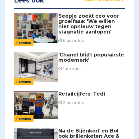
Lees ook
Seepje zoekt ceo voor
groeifase: 'We willen
niet opnieuw tegen
stagnatie aanlopen'
6 minuten
Premium
'Chanel blijft populairste
modemerk'
1 minuut
Premium
Retailcijfers: Tedi
2 minuten
Premium
Na de Bijenkorf en Bol
ook brillenketen Ace &