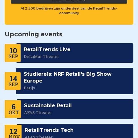
Al 2.500 bedrijven zijn onderdeel van de RetailTrends-
community
Upcoming events
10
RetailTrends Live
SEP
DeLaMar Theater
Studiereis: NRF Retail's Big Show
14
Europe
SEP
Parijs
6
Sustainable Retail
OKT
AFAS Theater
12
RetailTrends Tech
NOV
AFAS Theater