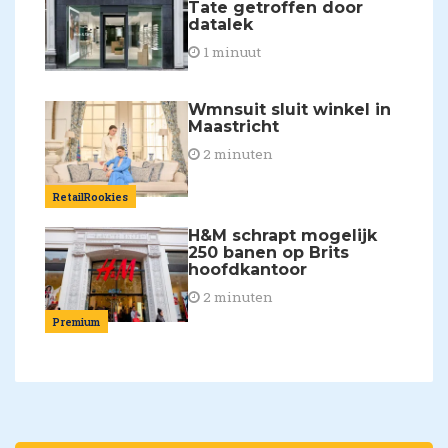
Tate getroffen door
datalek
1 minuut
Wmnsuit sluit winkel in
Maastricht
2 minuten
RetailRookies
H&M schrapt mogelijk
250 banen op Brits
hoofdkantoor
2 minuten
Premium