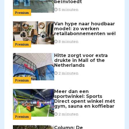
beïnvloedt
5 minuten
Premium
Van hype naar houdbaar
model: zo werken
retailabonnementen wél
8 minuten
Premium
Hitte zorgt voor extra
drukte in Mall of the
Netherlands
2 minuten
Premium
Meer dan een
sportwinkel: Sports
Direct opent winkel mét
gym, sauna en koffiebar
2 minuten
Premium
Column: De