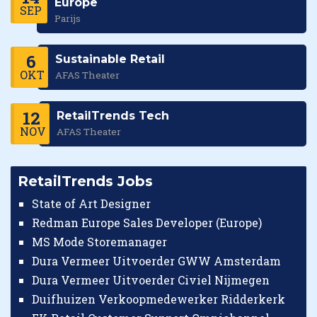
Europe
SEP
Parijs
6
Sustainable Retail
OKT
AFAS Theater
12
RetailTrends Tech
NOV
AFAS Theater
RetailTrends Jobs
State of Art Designer
Redman Europe Sales Developer (Europe)
MS Mode Storemanager
Dura Vermeer Uitvoerder GWW Amsterdam
Dura Vermeer Uitvoerder Civiel Nijmegen
Duifhuizen Verkoopmedewerker Ridderkerk