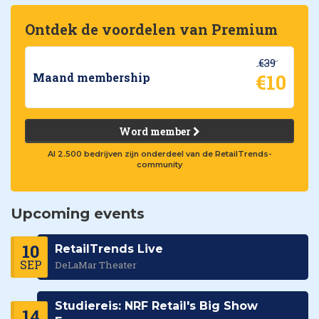
Ontdek de voordelen van Premium
€39
€10
Maand membership
Word member
Al 2.500 bedrijven zijn onderdeel van de RetailTrends-
community
Upcoming events
10
RetailTrends Live
SEP
DeLaMar Theater
Studiereis: NRF Retail's Big Show
14