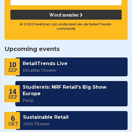
Word member
Al 2.500 bedrijven zijn onderdeel van de RetailTrends-
community
Upcoming events
10
RetailTrends Live
SEP
DeLaMar Theater
Studiereis: NRF Retail's Big Show
14
Europe
SEP
Parijs
6
Sustainable Retail
OKT
AFAS Theater