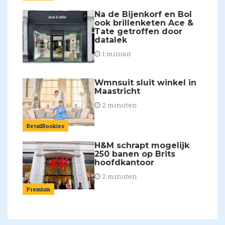
Na de Bijenkorf en Bol
ook brillenketen Ace &
Tate getroffen door
datalek
1 minuut
Wmnsuit sluit winkel in
Maastricht
2 minuten
RetailRookies
H&M schrapt mogelijk
250 banen op Brits
hoofdkantoor
2 minuten
Premium