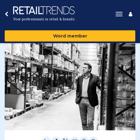
Toggle
Voor professionals in retail & brands
navigat
Word member