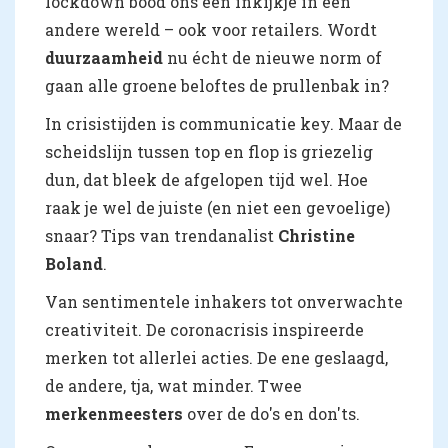
lockdown bood ons een inkijkje in een
andere wereld – ook voor retailers. Wordt
duurzaamheid
nu écht de nieuwe norm of
gaan alle groene beloftes de prullenbak in?
In crisistijden is communicatie key. Maar de
scheidslijn tussen top en flop is griezelig
dun, dat bleek de afgelopen tijd wel. Hoe
raak je wel de juiste (en niet een gevoelige)
snaar? Tips van trendanalist
Christine
Boland
.
Van sentimentele inhakers tot onverwachte
creativiteit. De coronacrisis inspireerde
merken tot allerlei acties. De ene geslaagd,
de andere, tja, wat minder. Twee
merkenmeesters
over de do's en don'ts.