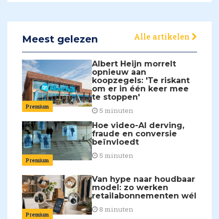
Alle artikelen
Meest gelezen
Albert Heijn morrelt
opnieuw aan
koopzegels: 'Te riskant
om er in één keer mee
te stoppen'
Premium
5 minuten
Hoe video-AI derving,
fraude en conversie
beïnvloedt
5 minuten
Premium
Van hype naar houdbaar
model: zo werken
retailabonnementen wél
8 minuten
Premium