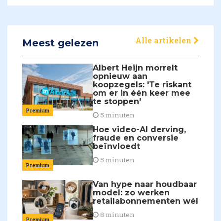
Alle artikelen
Meest gelezen
Albert Heijn morrelt
opnieuw aan
koopzegels: 'Te riskant
om er in één keer mee
te stoppen'
Premium
5 minuten
Hoe video-AI derving,
fraude en conversie
beïnvloedt
5 minuten
Premium
Van hype naar houdbaar
model: zo werken
retailabonnementen wél
8 minuten
Premium