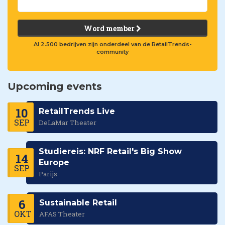
Word member
Al 2.500 bedrijven zijn onderdeel van de RetailTrends-
community
Upcoming events
10
RetailTrends Live
SEP
DeLaMar Theater
Studiereis: NRF Retail's Big Show
14
Europe
SEP
Parijs
6
Sustainable Retail
OKT
AFAS Theater