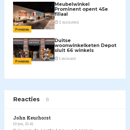
Meubelwinkel
Prominent opent 45e
filiaal
2 minuten
Premium
Duitse
woonwinkelketen Depot
sluit 66 winkels
1 minuut
Premium
Reacties
8
John Keurhorst
10 jun, 21:41