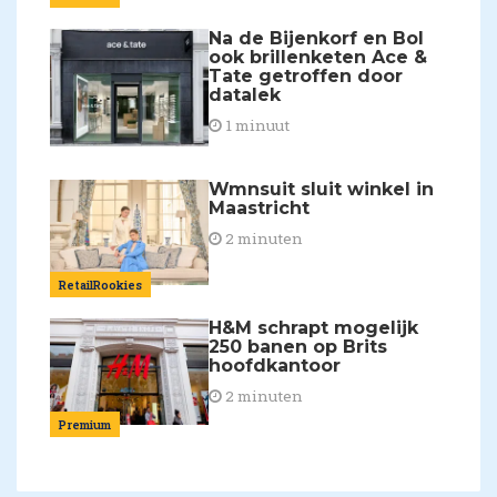
Na de Bijenkorf en Bol
ook brillenketen Ace &
Tate getroffen door
datalek
1 minuut
Wmnsuit sluit winkel in
Maastricht
2 minuten
RetailRookies
H&M schrapt mogelijk
250 banen op Brits
hoofdkantoor
2 minuten
Premium