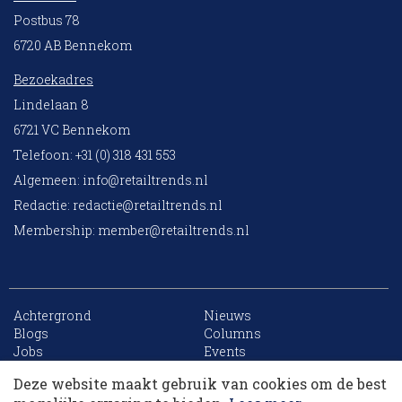
Postbus 78
6720 AB Bennekom
Bezoekadres
Lindelaan 8
6721 VC Bennekom
Telefoon: +31 (0) 318 431 553
Algemeen:
info@retailtrends.nl
Redactie:
redactie@retailtrends.nl
Membership:
member@retailtrends.nl
Achtergrond
Nieuws
10 collega’s
Blogs
Columns
Jobs
Events
Contact
Word member
Deze website maakt gebruik van cookies om de best
Archief
Sitemap
Korting op events