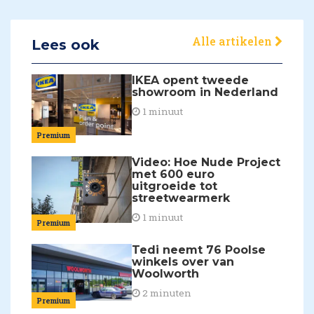
Alle artikelen
Lees ook
IKEA opent tweede
showroom in Nederland
1 minuut
Premium
Video: Hoe Nude Project
met 600 euro
uitgroeide tot
streetwearmerk
1 minuut
Premium
Tedi neemt 76 Poolse
winkels over van
Woolworth
2 minuten
Premium