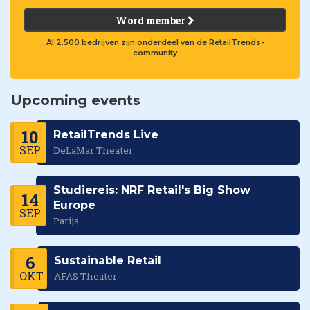
Word member
Al 2.500 bedrijven zijn onderdeel van de RetailTrends-
community
Upcoming events
10
RetailTrends Live
SEP
DeLaMar Theater
Studiereis: NRF Retail's Big Show
14
Europe
SEP
Parijs
6
Sustainable Retail
OKT
AFAS Theater