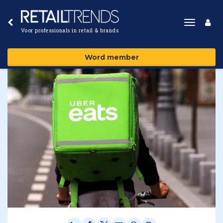
Toggle
Voor professionals in retail & brands
navigat
Word member