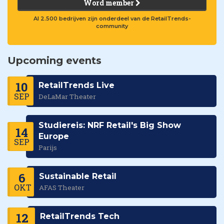
Word member
Al 2.500 bedrijven zijn onderdeel van de RetailTrends-
community
Upcoming events
10
RetailTrends Live
SEP
DeLaMar Theater
Studiereis: NRF Retail's Big Show
14
Europe
SEP
Parijs
6
Sustainable Retail
OKT
AFAS Theater
12
RetailTrends Tech