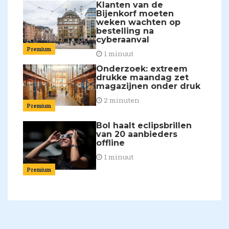
Klanten van de
Bijenkorf moeten
weken wachten op
bestelling na
cyberaanval
Premium
1 minuut
Onderzoek: extreem
drukke maandag zet
magazijnen onder druk
2 minuten
Premium
Bol haalt eclipsbrillen
van 20 aanbieders
offline
1 minuut
Premium