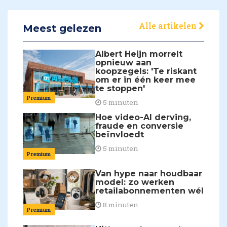
Alle artikelen
Meest gelezen
Albert Heijn morrelt
opnieuw aan
koopzegels: 'Te riskant
om er in één keer mee
te stoppen'
Premium
5 minuten
Hoe video-AI derving,
fraude en conversie
beïnvloedt
5 minuten
Premium
Van hype naar houdbaar
model: zo werken
retailabonnementen wél
8 minuten
Premium