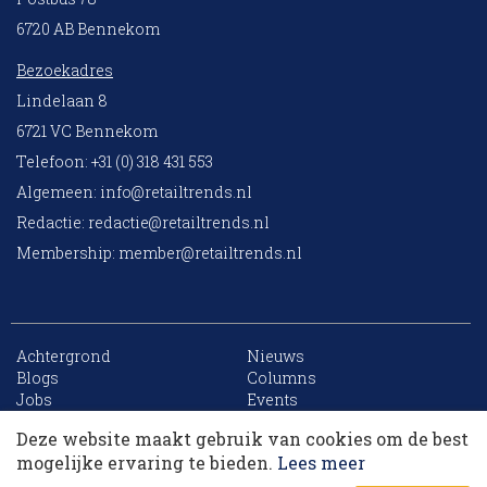
6720 AB Bennekom
Bezoekadres
Lindelaan 8
6721 VC Bennekom
Telefoon: +31 (0) 318 431 553
Algemeen:
info@retailtrends.nl
Redactie:
redactie@retailtrends.nl
Membership:
member@retailtrends.nl
Achtergrond
Nieuws
10 collega’s
Blogs
Columns
Jobs
Events
Contact
Word member
Deze website maakt gebruik van cookies om de best
Archief
Sitemap
Korting op events
mogelijke ervaring te bieden.
Lees meer