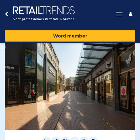
Toggle
Voor professionals in retail & brands
navigat
Word member