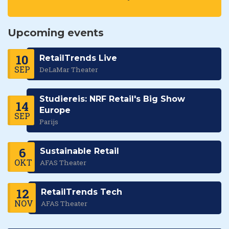
Upcoming events
10
RetailTrends Live
SEP
DeLaMar Theater
Studiereis: NRF Retail's Big Show
14
Europe
SEP
Parijs
6
Sustainable Retail
OKT
AFAS Theater
12
RetailTrends Tech
NOV
AFAS Theater