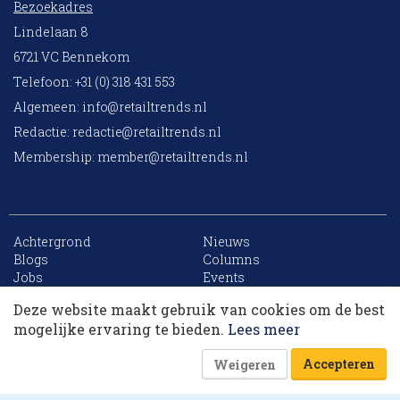
Bezoekadres
Lindelaan 8
6721 VC Bennekom
Telefoon: +31 (0) 318 431 553
Algemeen:
info@retailtrends.nl
Redactie:
redactie@retailtrends.nl
Membership:
member@retailtrends.nl
Achtergrond
Nieuws
10 collega’s
Blogs
Columns
Jobs
Events
Contact
Word member
Deze website maakt gebruik van cookies om de best
Archief
Sitemap
Korting op events
mogelijke ervaring te bieden.
Lees meer
Accepteren
Weigeren
Website is powered by