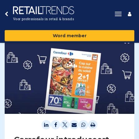
Toggle
Voor professionals in retail & brands
navigat
Word member