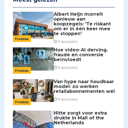
Albert Heijn morrelt
opnieuw aan
koopzegels: 'Te riskant
om er in één keer mee
te stoppen'
Premium
5 minuten
Hoe video-AI derving,
fraude en conversie
beïnvloedt
5 minuten
Premium
Van hype naar houdbaar
model: zo werken
retailabonnementen wél
8 minuten
Premium
Hitte zorgt voor extra
drukte in Mall of the
Netherlands