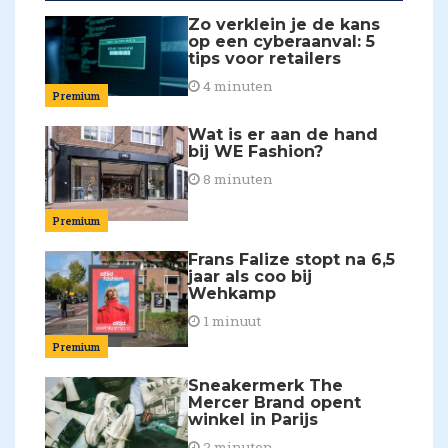
Zo verklein je de kans
op een cyberaanval: 5
tips voor retailers
4 minuten
Premium
Wat is er aan de hand
bij WE Fashion?
8 minuten
Premium
Frans Falize stopt na 6,5
jaar als coo bij
Wehkamp
1 minuut
Premium
Sneakermerk The
Mercer Brand opent
winkel in Parijs
2 minuten