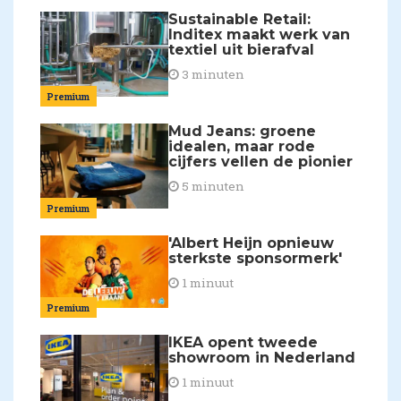
Sustainable Retail:
Inditex maakt werk van
textiel uit bierafval
3 minuten
Premium
Mud Jeans: groene
idealen, maar rode
cijfers vellen de pionier
5 minuten
Premium
'Albert Heijn opnieuw
sterkste sponsormerk'
1 minuut
Premium
IKEA opent tweede
showroom in Nederland
1 minuut