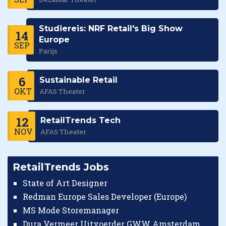
Studiereis: NRF Retail's Big Show
14
Europe
SEP
Parijs
6
Sustainable Retail
OKT
AFAS Theater
12
RetailTrends Tech
NOV
AFAS Theater
RetailTrends Jobs
State of Art Designer
Redman Europe Sales Developer (Europe)
MS Mode Storemanager
Dura Vermeer Uitvoerder GWW Amsterdam