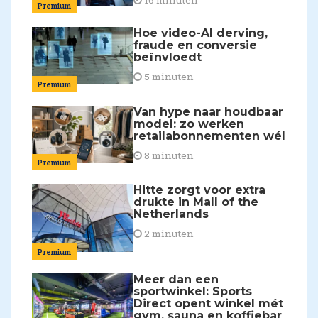
Premium
Hoe video-AI derving,
fraude en conversie
beïnvloedt
5 minuten
Premium
Van hype naar houdbaar
model: zo werken
retailabonnementen wél
8 minuten
Premium
Hitte zorgt voor extra
drukte in Mall of the
Netherlands
2 minuten
Premium
Meer dan een
sportwinkel: Sports
Direct opent winkel mét
gym, sauna en koffiebar