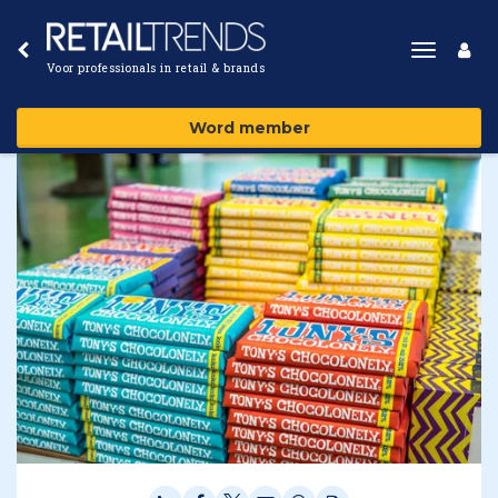
Toggle
Voor professionals in retail & brands
navigat
Word member