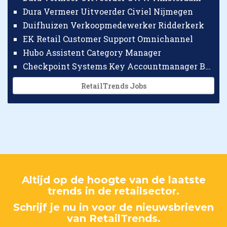
Dura Vermeer Uitvoerder Civiel Nijmegen
Duifhuizen Verkoopmedewerker Ridderkerk
EK Retail Customer Support Omnichannel
Hubo Assistent Category Manager
Checkpoint Systems Key Accountmanager Benelux
RetailTrends Jobs
Altijd op de hoogte van de laatste
trends in de retailsector.
Schrijf je nu in voor de nieuwsbrieven
van RetailTrends.