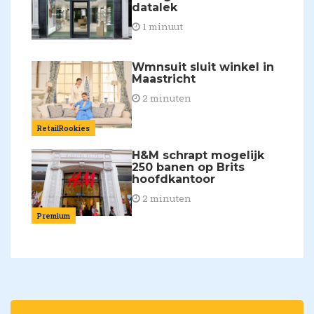
datalek
1 minuut
Wmnsuit sluit winkel in
Maastricht
2 minuten
RetailRookies
H&M schrapt mogelijk
250 banen op Brits
hoofdkantoor
2 minuten
Premium