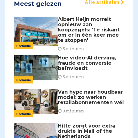
Alle artikelen
Meest gelezen
Albert Heijn morrelt
opnieuw aan
koopzegels: 'Te riskant
om er in één keer mee
te stoppen'
Premium
5 minuten
Hoe video-AI derving,
fraude en conversie
beïnvloedt
5 minuten
Premium
Van hype naar houdbaar
model: zo werken
retailabonnementen wél
8 minuten
Premium
Hitte zorgt voor extra
drukte in Mall of the
Netherlands