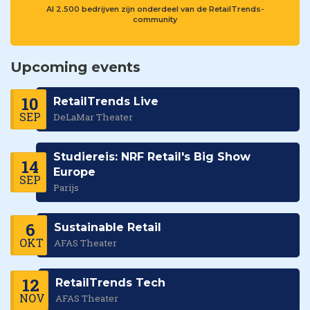
Al 2.500 bedrijven zijn onderdeel van de RetailTrends-
community
Upcoming events
10
RetailTrends Live
SEP
DeLaMar Theater
Studiereis: NRF Retail's Big Show
14
Europe
SEP
Parijs
6
Sustainable Retail
OKT
AFAS Theater
12
RetailTrends Tech
NOV
AFAS Theater