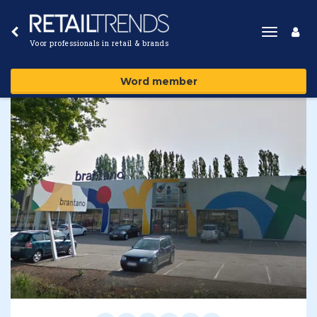
Toggle
Voor professionals in retail & brands
navigat
Word member