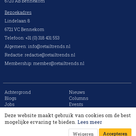
6720 AB Bennekom
Bezoekadres
Lindelaan 8
6721 VC Bennekom
Telefoon: +31 (0) 318 431 553
Algemeen:
info@retailtrends.nl
Redactie:
redactie@retailtrends.nl
Membership:
member@retailtrends.nl
Achtergrond
Nieuws
10 collega’s
Blogs
Columns
Jobs
Events
Contact
Word member
Deze website maakt gebruik van cookies om de best
Archief
Sitemap
Korting op events
mogelijke ervaring te bieden.
Lees meer
Accepteren
Weigeren