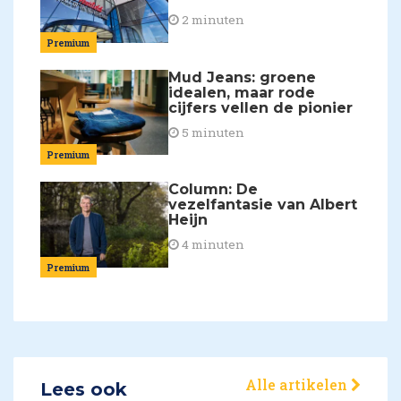
2 minuten
Premium
Mud Jeans: groene
idealen, maar rode
cijfers vellen de pionier
5 minuten
Premium
Column: De
vezelfantasie van Albert
Heijn
4 minuten
Premium
Alle artikelen
Lees ook