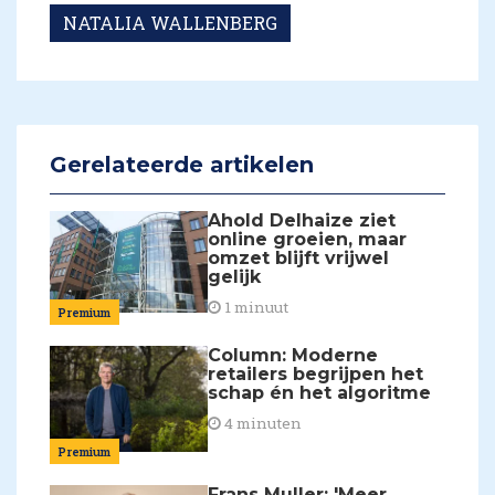
NATALIA WALLENBERG
Gerelateerde artikelen
Ahold Delhaize ziet
online groeien, maar
omzet blijft vrijwel
gelijk
1 minuut
Premium
Column: Moderne
retailers begrijpen het
schap én het algoritme
4 minuten
Premium
Frans Muller: 'Meer