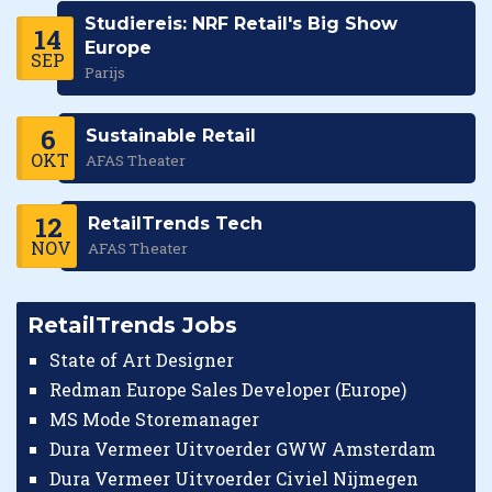
Studiereis: NRF Retail's Big Show
14
Europe
SEP
Parijs
6
Sustainable Retail
OKT
AFAS Theater
12
RetailTrends Tech
NOV
AFAS Theater
RetailTrends Jobs
State of Art Designer
Redman Europe Sales Developer (Europe)
MS Mode Storemanager
Dura Vermeer Uitvoerder GWW Amsterdam
Dura Vermeer Uitvoerder Civiel Nijmegen