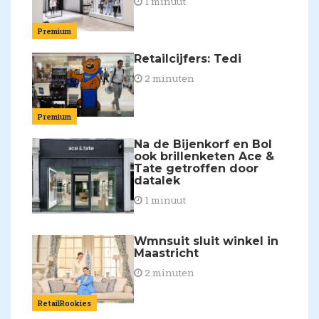
1 minuut
Premium
Retailcijfers: Tedi
2 minuten
Premium
Na de Bijenkorf en Bol
ook brillenketen Ace &
Tate getroffen door
datalek
1 minuut
Wmnsuit sluit winkel in
Maastricht
2 minuten
RetailRookies