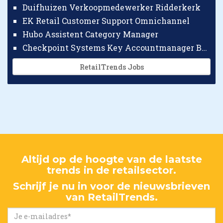
Duifhuizen Verkoopmedewerker Ridderkerk
EK Retail Customer Support Omnichannel
Hubo Assistent Category Manager
Checkpoint Systems Key Accountmanager Benelux
RetailTrends Jobs
Altijd op de hoogte van de laatste
trends in de retailsector.
Schrijf je nu in voor de nieuwsbrieven
van RetailTrends.