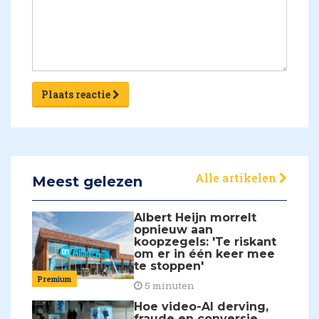
Plaats reactie
Alle artikelen
Meest gelezen
Albert Heijn morrelt
opnieuw aan
koopzegels: 'Te riskant
om er in één keer mee
te stoppen'
Premium
5 minuten
Hoe video-AI derving,
fraude en conversie