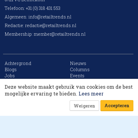
Telefoon: +31 (0) 318 431 553
Algemeen:
info@retailtrends.nl
Redactie:
redactie@retailtrends.nl
Membership:
member@retailtrends.nl
Achtergrond
Nieuws
10 collega’s
Blogs
Columns
Jobs
Events
Contact
Word member
Deze website maakt gebruik van cookies om de best
Archief
Sitemap
Korting op events
mogelijke ervaring te bieden.
Lees meer
Accepteren
Weigeren
Website is powered by