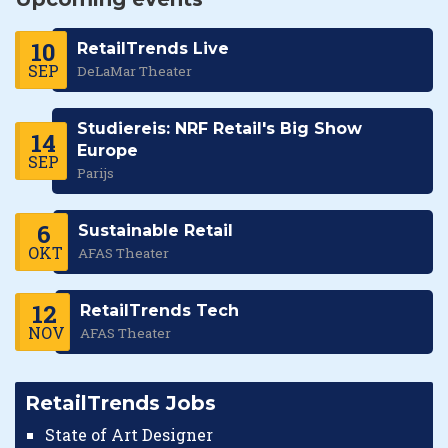
10
RetailTrends Live
SEP
DeLaMar Theater
Studiereis: NRF Retail's Big Show
14
Europe
SEP
Parijs
6
Sustainable Retail
OKT
AFAS Theater
12
RetailTrends Tech
NOV
AFAS Theater
RetailTrends Jobs
State of Art Designer