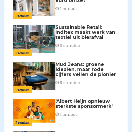
euro omzet
1 minuut
Premium
Sustainable Retail:
Inditex maakt werk van
textiel uit bierafval
3 minuten
Premium
Mud Jeans: groene
idealen, maar rode
cijfers vellen de pionier
5 minuten
Premium
'Albert Heijn opnieuw
sterkste sponsormerk'
1 minuut
Premium