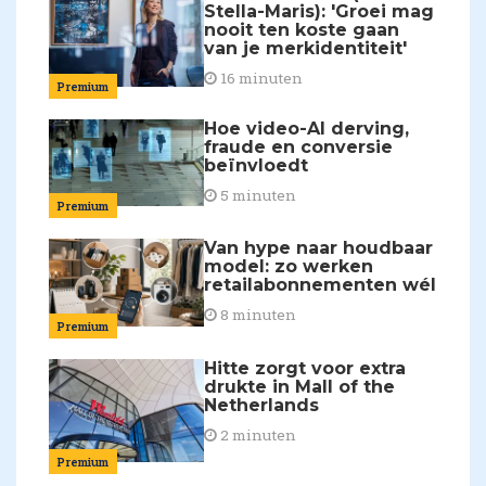
Stella-Maris): 'Groei mag
nooit ten koste gaan
van je merkidentiteit'
16 minuten
Premium
Hoe video-AI derving,
fraude en conversie
beïnvloedt
5 minuten
Premium
Van hype naar houdbaar
model: zo werken
retailabonnementen wél
8 minuten
Premium
Hitte zorgt voor extra
drukte in Mall of the
Netherlands
2 minuten
Premium