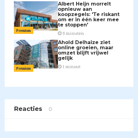
Albert Heijn morrelt
opnieuw aan
koopzegels: 'Te riskant
om er in één keer mee
te stoppen'
Premium
5 minuten
Ahold Delhaize ziet
online groeien, maar
omzet blijft vrijwel
gelijk
1 minuut
Premium
Reacties
0