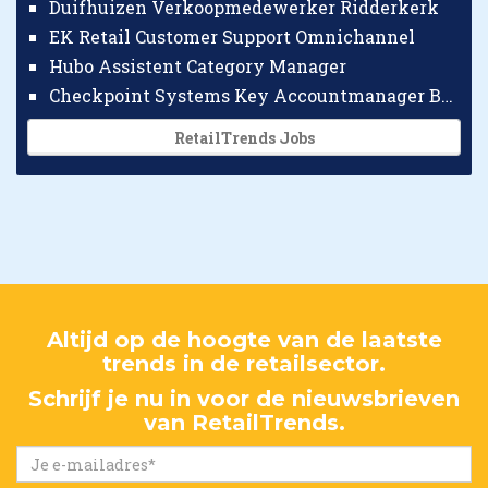
Duifhuizen Verkoopmedewerker Ridderkerk
EK Retail Customer Support Omnichannel
Hubo Assistent Category Manager
Checkpoint Systems Key Accountmanager Benelux
RetailTrends Jobs
Altijd op de hoogte van de laatste
trends in de retailsector.
Schrijf je nu in voor de nieuwsbrieven
van RetailTrends.