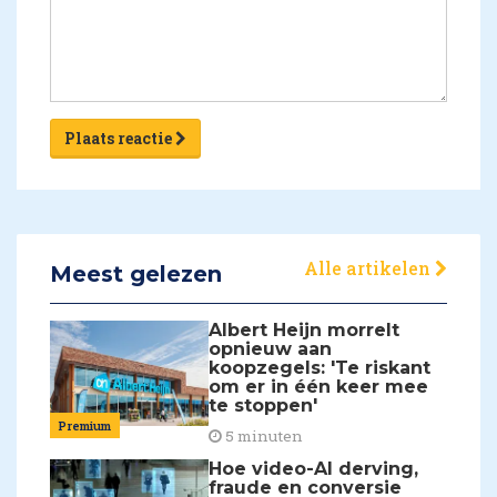
Plaats reactie
Alle artikelen
Meest gelezen
Albert Heijn morrelt
opnieuw aan
koopzegels: 'Te riskant
om er in één keer mee
te stoppen'
Premium
5 minuten
Hoe video-AI derving,
fraude en conversie