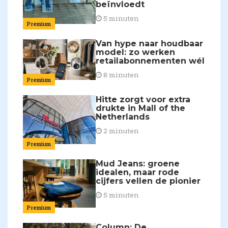
beïnvloedt
5 minuten
Premium
Van hype naar houdbaar
model: zo werken
retailabonnementen wél
8 minuten
Premium
Hitte zorgt voor extra
drukte in Mall of the
Netherlands
2 minuten
Premium
Mud Jeans: groene
idealen, maar rode
cijfers vellen de pionier
5 minuten
Premium
Column: De