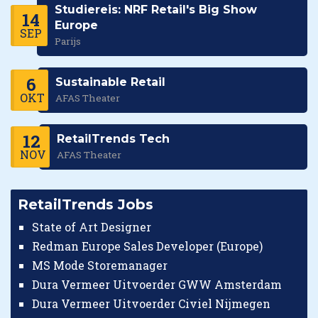
Studiereis: NRF Retail's Big Show
14
Europe
SEP
Parijs
6
Sustainable Retail
OKT
AFAS Theater
12
RetailTrends Tech
NOV
AFAS Theater
RetailTrends Jobs
State of Art Designer
Redman Europe Sales Developer (Europe)
MS Mode Storemanager
Dura Vermeer Uitvoerder GWW Amsterdam
Dura Vermeer Uitvoerder Civiel Nijmegen