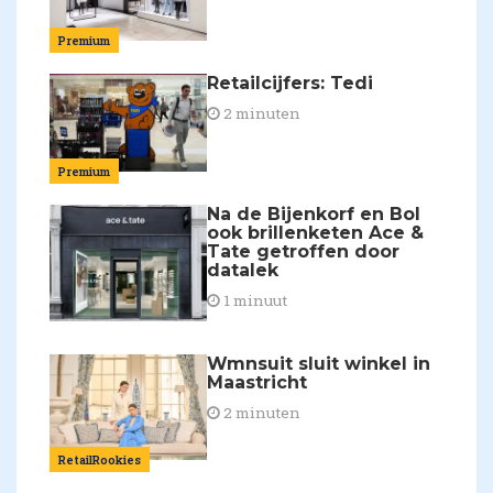
Premium
Retailcijfers: Tedi
2 minuten
Premium
Na de Bijenkorf en Bol
ook brillenketen Ace &
Tate getroffen door
datalek
1 minuut
Wmnsuit sluit winkel in
Maastricht
2 minuten
RetailRookies