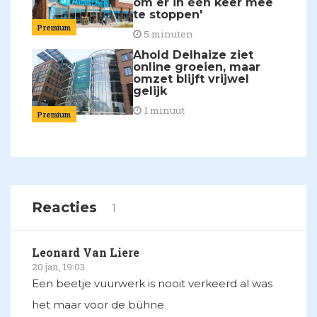
om er in één keer mee
te stoppen'
Premium
5 minuten
Ahold Delhaize ziet
online groeien, maar
omzet blijft vrijwel
gelijk
1 minuut
Premium
Reacties
1
Leonard Van Liere
20 jan, 19:03
Een beetje vuurwerk is nooit verkeerd al was
het maar voor de bühne