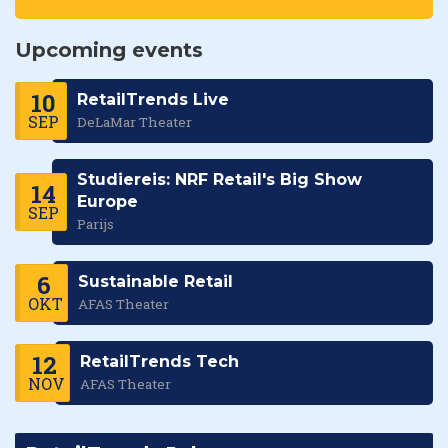
Upcoming events
10
RetailTrends Live
SEP
DeLaMar Theater
Studiereis: NRF Retail's Big Show
14
Europe
SEP
Parijs
6
Sustainable Retail
OKT
AFAS Theater
12
RetailTrends Tech
NOV
AFAS Theater