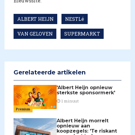
nieuwssite.
ALBERT HEIJN
NESTLé
VAN GELOVEN
SUPERMARKT
Gerelateerde artikelen
'Albert Heijn opnieuw
sterkste sponsormerk'
1 minuut
Premium
Albert Heijn morrelt
opnieuw aan
koopzegels: 'Te riskant