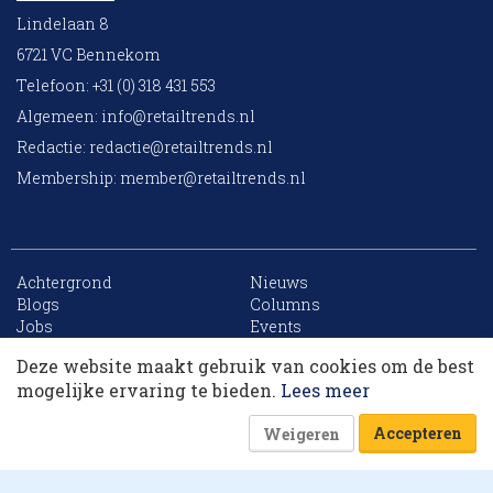
Lindelaan 8
6721 VC Bennekom
Telefoon: +31 (0) 318 431 553
Algemeen:
info@retailtrends.nl
Redactie:
redactie@retailtrends.nl
Membership:
member@retailtrends.nl
Achtergrond
Nieuws
10 collega’s
Blogs
Columns
Jobs
Events
Contact
Word member
Deze website maakt gebruik van cookies om de best
Archief
Sitemap
Korting op events
mogelijke ervaring te bieden.
Lees meer
Accepteren
Weigeren
Website is powered by