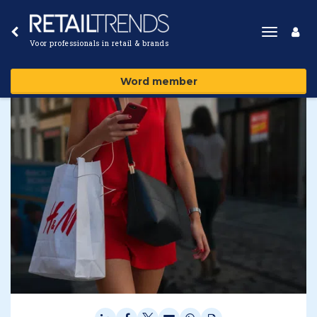
Toggle
Voor professionals in retail & brands
navigat
Word member