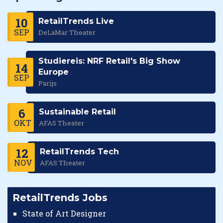
10
RetailTrends Live
SEP
DeLaMar Theater
Studiereis: NRF Retail's Big Show
14
Europe
SEP
Parijs
6
Sustainable Retail
OKT
AFAS Theater
12
RetailTrends Tech
NOV
AFAS Theater
RetailTrends Jobs
State of Art Designer