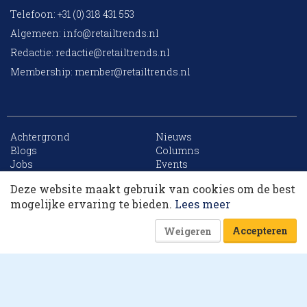
Telefoon: +31 (0) 318 431 553
Algemeen:
info@retailtrends.nl
Redactie:
redactie@retailtrends.nl
Membership:
member@retailtrends.nl
Achtergrond
Nieuws
10 collega’s
Blogs
Columns
Jobs
Events
Contact
Word member
Deze website maakt gebruik van cookies om de best
Archief
Sitemap
Korting op events
mogelijke ervaring te bieden.
Lees meer
Accepteren
Weigeren
Website is powered by