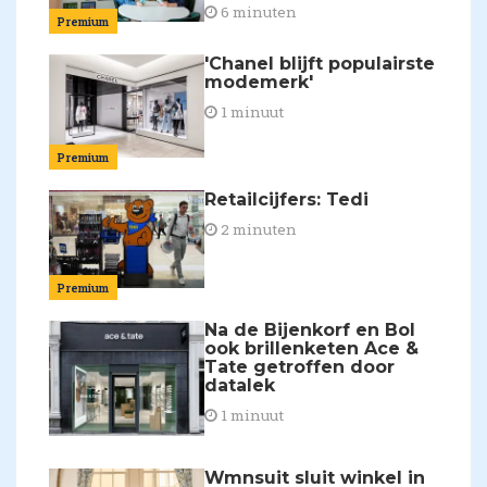
6 minuten
Premium
'Chanel blijft populairste
modemerk'
1 minuut
Premium
Retailcijfers: Tedi
2 minuten
Premium
Na de Bijenkorf en Bol
ook brillenketen Ace &
Tate getroffen door
datalek
1 minuut
Wmnsuit sluit winkel in