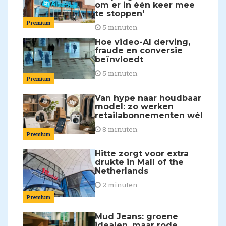
om er in één keer mee
te stoppen'
Premium
5 minuten
Hoe video-AI derving,
fraude en conversie
beïnvloedt
5 minuten
Premium
Van hype naar houdbaar
model: zo werken
retailabonnementen wél
8 minuten
Premium
Hitte zorgt voor extra
drukte in Mall of the
Netherlands
2 minuten
Premium
Mud Jeans: groene
idealen, maar rode