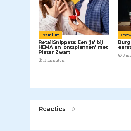
Premium
Pre
RetailSnippets: Een 'ja' bij
Burg
HEMA en 'ontsplannen' met
eerst
Pieter Zwart
5 m
11 minuten
Reacties
0