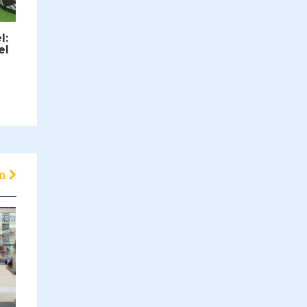
l:
el
en