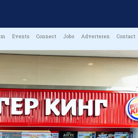
um
Events
Connect
Jobs
Adverteren
Contact