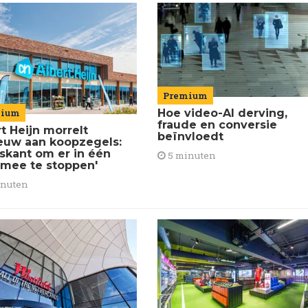
Premium
mium
Hoe video-AI derving,
fraude en conversie
t Heijn morrelt
beïnvloedt
euw aan koopzegels:
iskant om er in één
5 minuten
 mee te stoppen'
inuten