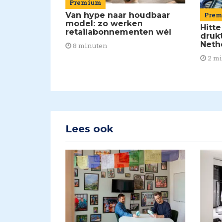
Premium
Van hype naar houdbaar
Pre
model: zo werken
Hitte
retailabonnementen wél
drukt
Neth
8 minuten
2 m
Lees ook