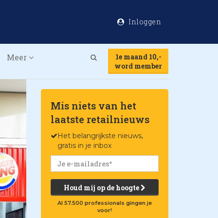
Inloggen
Meer
1e maand 10,-
Search
word member
Mis niets van het
laatste retailnieuws
Het belangrijkste nieuws,
gratis in je inbox
Houd mij op de hoogte
Al 57.500 professionals gingen je
voor!