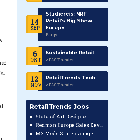
Studiereis: NRF
14
Retail's Big Show
SEP
Europe
Parijs
de
6
Sustainable Retail
OKT
AFAS Theater
ief
a.
12
RetailTrends Tech
NOV
AFAS Theater
n
al
RetailTrends Jobs
State of Art Designer
Redman Europe Sales Developer (Europe)
MS Mode Storemanager
t