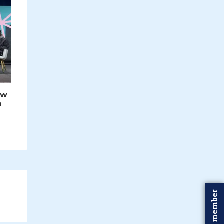
ow
n
Word member