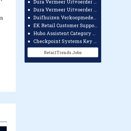
Dura Vermeer Uitvoerder GWW Amsterdam
Dura Vermeer Uitvoerder Civiel Nijmegen
Duifhuizen Verkoopmedewerker Ridderkerk
an
EK Retail Customer Support Omnichannel
Hubo Assistent Category Manager
Checkpoint Systems Key Accountmanager Benelux
RetailTrends Jobs