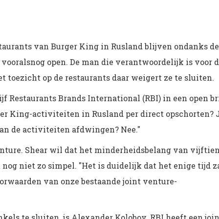
taurants van Burger King in Rusland blijven ondanks de
 vooralsnog open. De man die verantwoordelijk is voor 
et toezicht op de restaurants daar weigert ze te sluiten.
f Restaurants Brands International (RBI) in een open br
er King-activiteiten in Rusland per direct opschorten? J
n de activiteiten afdwingen? Nee."
venture. Shear wil dat het minderheidsbelang van vijftie
 nog niet zo simpel.
"Het is duidelijk dat het enige tijd z
voorwaarden
van onze bestaande joint venture-
els te sluiten, is Alexander Kolobov. RBI heeft een join