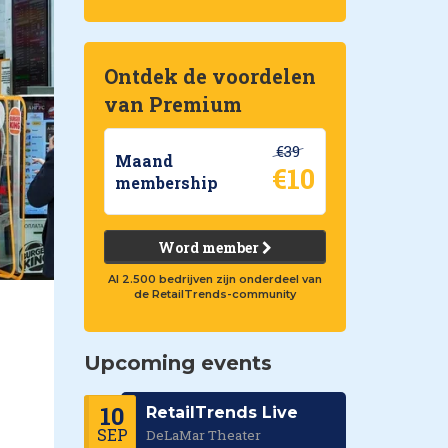
Ontdek de voordelen
van Premium
€39
Maand
€10
membership
Word member
Al 2.500 bedrijven zijn onderdeel van
de RetailTrends-community
Upcoming events
10
RetailTrends Live
SEP
DeLaMar Theater