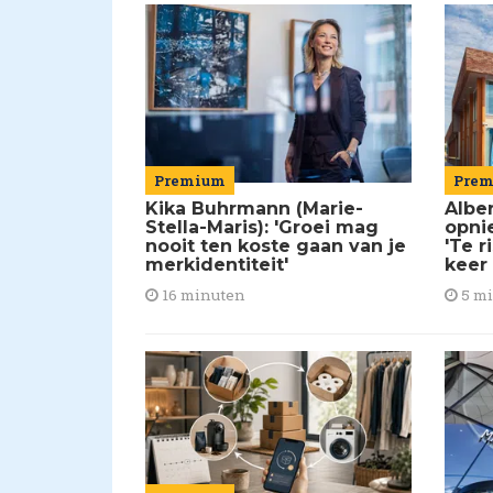
Premium
Pre
Kika Buhrmann (Marie-
Alber
Stella-Maris): 'Groei mag
opni
nooit ten koste gaan van je
'Te r
merkidentiteit'
keer
16 minuten
5 m