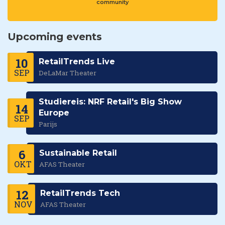
community
Upcoming events
10
RetailTrends Live
SEP
DeLaMar Theater
Studiereis: NRF Retail's Big Show
14
Europe
SEP
Parijs
6
Sustainable Retail
OKT
AFAS Theater
12
RetailTrends Tech
NOV
AFAS Theater