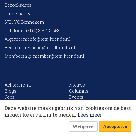
Bezoekadres
Lindelaan 8
6721 VC Bennekom
Telefoon: +31 (0) 318 431 553
Algemeen:
info@retailtrends.nl
Redactie:
redactie@retailtrends.nl
Membership:
member@retailtrends.nl
Achtergrond
Nieuws
10 collega’s
Blogs
Columns
Jobs
Events
Contact
Word member
Deze website maakt gebruik van cookies om de best
Archief
Sitemap
Korting op events
mogelijke ervaring te bieden.
Lees meer
Accepteren
Weigeren
Website is powered by