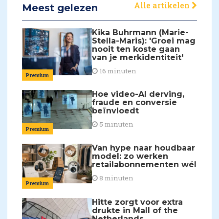
Alle artikelen
Meest gelezen
Kika Buhrmann (Marie-
Stella-Maris): 'Groei mag
nooit ten koste gaan
van je merkidentiteit'
16 minuten
Premium
Hoe video-AI derving,
fraude en conversie
beïnvloedt
5 minuten
Premium
Van hype naar houdbaar
model: zo werken
retailabonnementen wél
8 minuten
Premium
Hitte zorgt voor extra
drukte in Mall of the
Netherlands