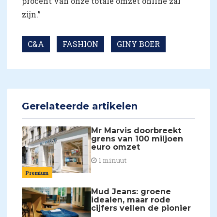
procent van onze totale omzet online zal
zijn.”
C&A
FASHION
GINY BOER
Gerelateerde artikelen
Mr Marvis doorbreekt
grens van 100 miljoen
euro omzet
1 minuut
Premium
Mud Jeans: groene
idealen, maar rode
cijfers vellen de pionier