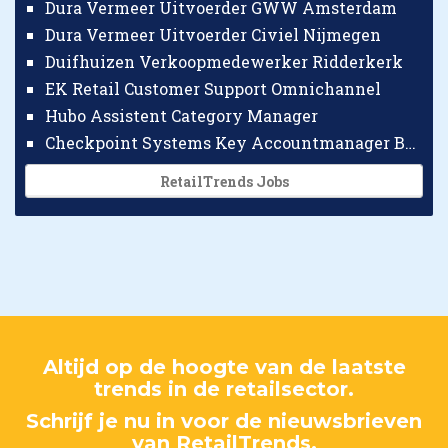
Dura Vermeer Uitvoerder GWW Amsterdam
Dura Vermeer Uitvoerder Civiel Nijmegen
Duifhuizen Verkoopmedewerker Ridderkerk
EK Retail Customer Support Omnichannel
Hubo Assistent Category Manager
Checkpoint Systems Key Accountmanager Benelux
RetailTrends Jobs
Altijd op de hoogte van de laatste
trends in de retailsector.
Schrijf je nu in voor de nieuwsbrieven
van RetailTrends.