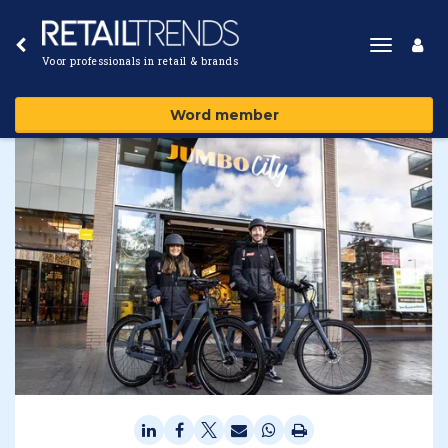
Toggle
Voor professionals in retail & brands
navigat
Word member