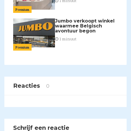
1 minuut
Premium
Jumbo verkoopt winkel
waarmee Belgisch
avontuur begon
1 minuut
Premium
Reacties
0
Schrijf een reactie