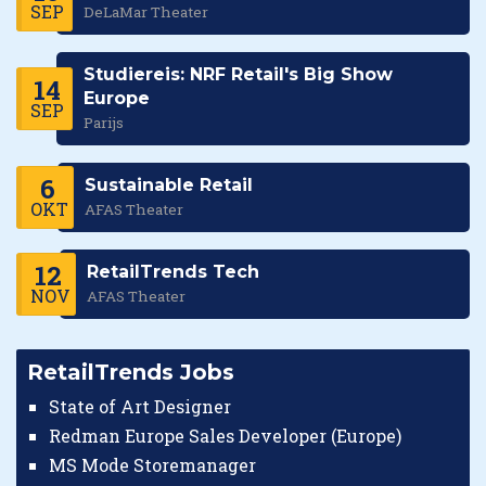
SEP
DeLaMar Theater
Studiereis: NRF Retail's Big Show
14
Europe
SEP
Parijs
6
Sustainable Retail
OKT
AFAS Theater
12
RetailTrends Tech
NOV
AFAS Theater
RetailTrends Jobs
State of Art Designer
Redman Europe Sales Developer (Europe)
MS Mode Storemanager