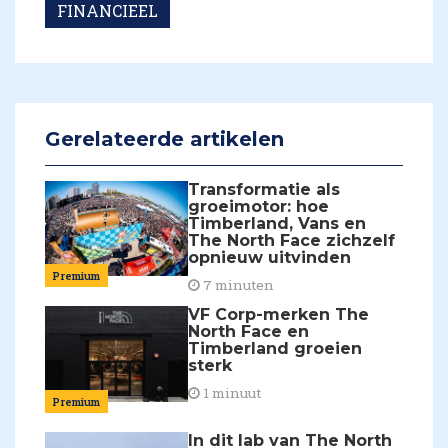
FINANCIEEL
Gerelateerde artikelen
Transformatie als
groeimotor: hoe
Timberland, Vans en
The North Face zichzelf
opnieuw uitvinden
Premium
7 minuten
VF Corp-merken The
North Face en
Timberland groeien
sterk
1 minuut
Premium
In dit lab van The North