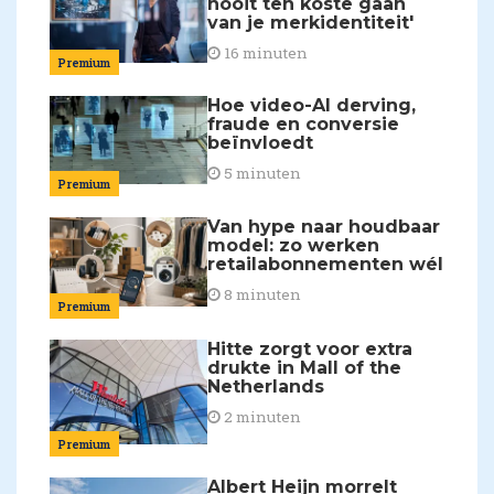
nooit ten koste gaan
van je merkidentiteit'
16 minuten
Premium
Hoe video-AI derving,
fraude en conversie
beïnvloedt
5 minuten
Premium
Van hype naar houdbaar
model: zo werken
retailabonnementen wél
8 minuten
Premium
Hitte zorgt voor extra
drukte in Mall of the
Netherlands
2 minuten
Premium
Albert Heijn morrelt