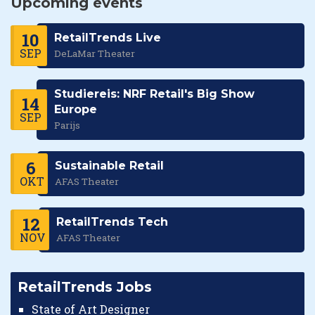
Upcoming events
10
RetailTrends Live
SEP
DeLaMar Theater
Studiereis: NRF Retail's Big Show
14
Europe
SEP
Parijs
6
Sustainable Retail
OKT
AFAS Theater
12
RetailTrends Tech
NOV
AFAS Theater
RetailTrends Jobs
State of Art Designer