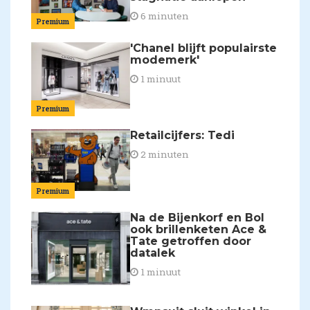
6 minuten
Premium
'Chanel blijft populairste
modemerk'
1 minuut
Premium
Retailcijfers: Tedi
2 minuten
Premium
Na de Bijenkorf en Bol
ook brillenketen Ace &
Tate getroffen door
datalek
1 minuut