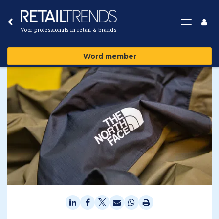
Toggle
Voor professionals in retail & brands
navigat
Word member