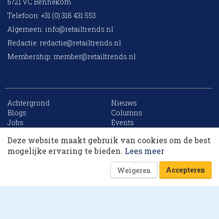
6721 VC Bennekom
Telefoon: +31 (0) 318 431 553
Algemeen:
info@retailtrends.nl
Redactie:
redactie@retailtrends.nl
Membership:
member@retailtrends.nl
Achtergrond
Nieuws
10 collega’s
Blogs
Columns
Jobs
Events
Contact
Word member
Deze website maakt gebruik van cookies om de best
Archief
Sitemap
Korting op events
mogelijke ervaring te bieden.
Lees meer
Accepteren
Weigeren
Website is powered by