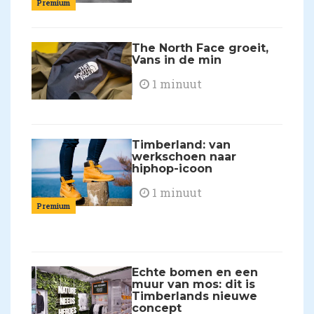
Premium
The North Face groeit,
Vans in de min
1 minuut
Timberland: van
werkschoen naar
hiphop-icoon
1 minuut
Premium
Echte bomen en een
muur van mos: dit is
Timberlands nieuwe
concept