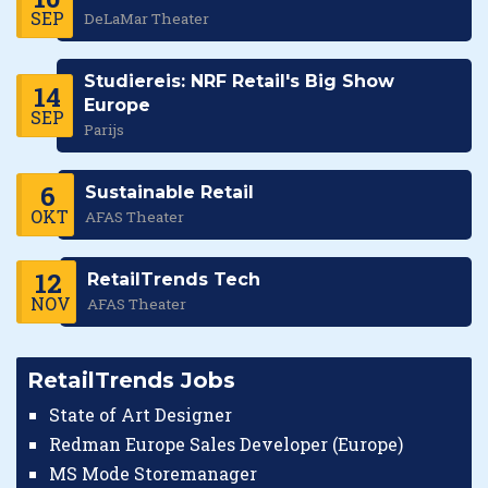
SEP
DeLaMar Theater
Studiereis: NRF Retail's Big Show
14
Europe
SEP
Parijs
6
Sustainable Retail
OKT
AFAS Theater
12
RetailTrends Tech
NOV
AFAS Theater
RetailTrends Jobs
State of Art Designer
Redman Europe Sales Developer (Europe)
MS Mode Storemanager