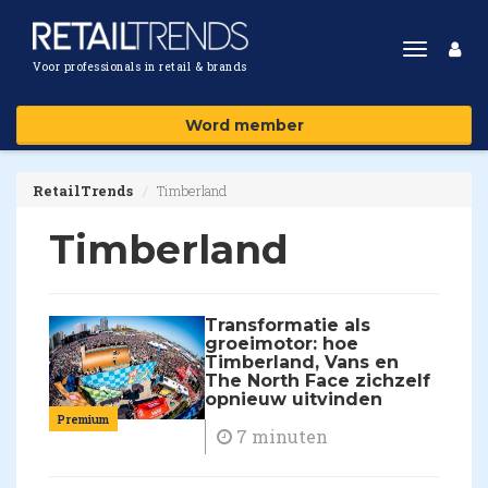
Toggle
Voor professionals in retail & brands
navigat
Word member
RetailTrends
Timberland
Timberland
Transformatie als
groeimotor: hoe
Timberland, Vans en
The North Face zichzelf
opnieuw uitvinden
Premium
7 minuten