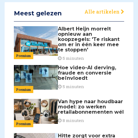
Alle artikelen
Meest gelezen
Albert Heijn morrelt
opnieuw aan
koopzegels: 'Te riskant
om er in één keer mee
te stoppen'
Premium
5 minuten
Hoe video-AI derving,
fraude en conversie
beïnvloedt
5 minuten
Premium
Van hype naar houdbaar
model: zo werken
retailabonnementen wél
8 minuten
Premium
Hitte zorgt voor extra