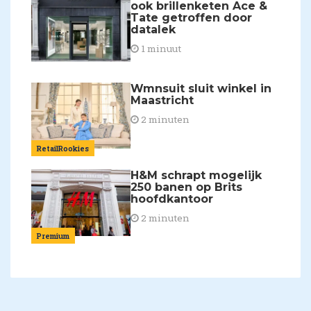
ook brillenketen Ace &
Tate getroffen door
datalek
1 minuut
Wmnsuit sluit winkel in
Maastricht
2 minuten
RetailRookies
H&M schrapt mogelijk
250 banen op Brits
hoofdkantoor
2 minuten
Premium