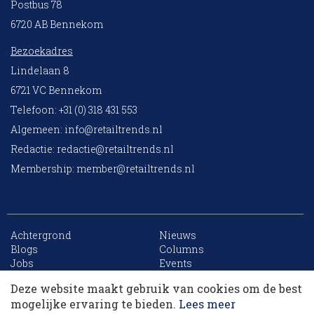
Postbus 78
6720 AB Bennekom
Bezoekadres
Lindelaan 8
6721 VC Bennekom
Telefoon: +31 (0) 318 431 553
Algemeen:
info@retailtrends.nl
Redactie:
redactie@retailtrends.nl
Membership:
member@retailtrends.nl
Achtergrond
Nieuws
10 collega’s
Blogs
Columns
Jobs
Events
Contact
Word member
Deze website maakt gebruik van cookies om de best
Archief
Sitemap
Korting op events
mogelijke ervaring te bieden.
Lees meer