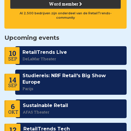
Word member
Al 2.500 bedrijven zijn onderdeel van de RetailTrends-
community
Upcoming events
10
RetailTrends Live
SEP
DeLaMar Theater
Studiereis: NRF Retail's Big Show
14
Europe
SEP
Parijs
6
Sustainable Retail
OKT
AFAS Theater
12
RetailTrends Tech