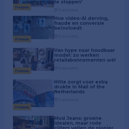
te stoppen'
Premium
5 minuten
Hoe video-AI derving,
fraude en conversie
beïnvloedt
5 minuten
Premium
Van hype naar houdbaar
model: zo werken
retailabonnementen wél
8 minuten
Premium
Hitte zorgt voor extra
drukte in Mall of the
Netherlands
2 minuten
Premium
Mud Jeans: groene
idealen, maar rode
cijfers vellen de pionier