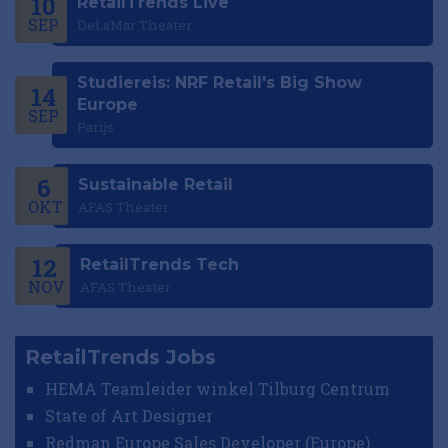
10
RetailTrends Live
SEP
DeLaMar Theater
Studiereis: NRF Retail's Big Show
14
Europe
SEP
Parijs
6
Sustainable Retail
OKT
AFAS Theater
12
RetailTrends Tech
NOV
AFAS Theater
RetailTrends Jobs
HEMA Teamleider winkel Tilburg Centrum
State of Art Designer
Redman Europe Sales Developer (Europe)