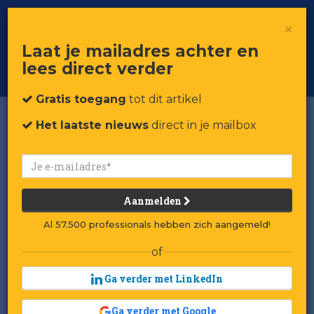
×
Toggle
Voor professionals in retail & brands
Laat je mailadres achter en
navigat
lees direct verder
Word member
Gratis toegang
tot dit artikel
Het laatste nieuws
direct in je mailbox
Aanmelden
Al 57.500 professionals hebben zich aangemeld!
of
Ga verder met LinkedIn
Ga verder met Google