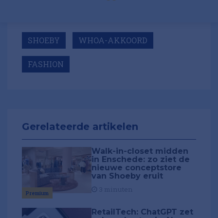
SHOEBY
WHOA-AKKOORD
FASHION
Gerelateerde artikelen
Walk-in-closet midden
in Enschede: zo ziet de
nieuwe conceptstore
van Shoeby eruit
3 minuten
Premium
RetailTech: ChatGPT zet