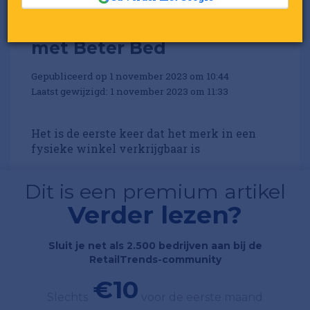
RetailRookie Cloudpillo
gaat samenwerking aan
met Beter Bed
Gepubliceerd op 1 november 2023 om 10:44
Laatst gewijzigd: 1 november 2023 om 11:33
Het is de eerste keer dat het merk in een
fysieke winkel verkrijgbaar is
Dit is een premium artikel
Verder lezen?
Sluit je net als 2.500 bedrijven aan bij de
RetailTrends-community
€10
Slechts
voor de eerste maand