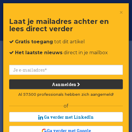
×
Toggle
Voor professionals in retail & brands
Laat je mailadres achter en
navigat
lees direct verder
Word member
Gratis toegang
tot dit artikel
Het laatste nieuws
direct in je mailbox
Aanmelden
Al 57.500 professionals hebben zich aangemeld!
of
Ga verder met LinkedIn
Ga verder met Google