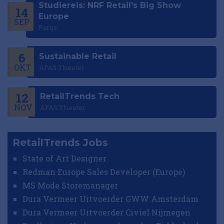
Studiereis: NRF Retail's Big Show
14
Europe
SEP
Parijs
6
Sustainable Retail
OKT
AFAS Theater
12
RetailTrends Tech
NOV
AFAS Theater
RetailTrends Jobs
State of Art Designer
Redman Europe Sales Developer (Europe)
MS Mode Storemanager
Dura Vermeer Uitvoerder GWW Amsterdam
Dura Vermeer Uitvoerder Civiel Nijmegen