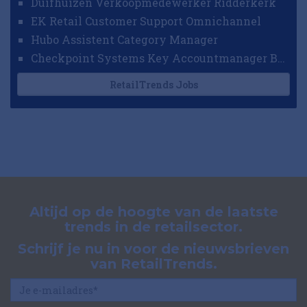
Duifhuizen Verkoopmedewerker Ridderkerk
EK Retail Customer Support Omnichannel
Hubo Assistent Category Manager
Checkpoint Systems Key Accountmanager Benelux
RetailTrends Jobs
Altijd op de hoogte van de laatste
trends in de retailsector.
Schrijf je nu in voor de nieuwsbrieven
van RetailTrends.