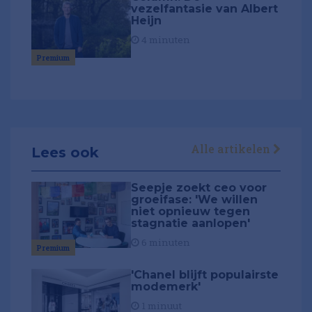
vezelfantasie van Albert
Heijn
4 minuten
Premium
Alle artikelen
Lees ook
Seepje zoekt ceo voor
groeifase: 'We willen
niet opnieuw tegen
stagnatie aanlopen'
6 minuten
Premium
'Chanel blijft populairste
modemerk'
1 minuut