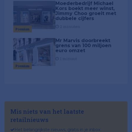
Moederbedrijf Michael
Kors boekt meer winst,
Jimmy Choo groeit met
dubbele cijfers
2 minuten
Premium
Mr Marvis doorbreekt
grens van 100 miljoen
euro omzet
1 minuut
Premium
Mis niets van het laatste
retailnieuws
Het belangrijkste nieuws, gratis in je inbox