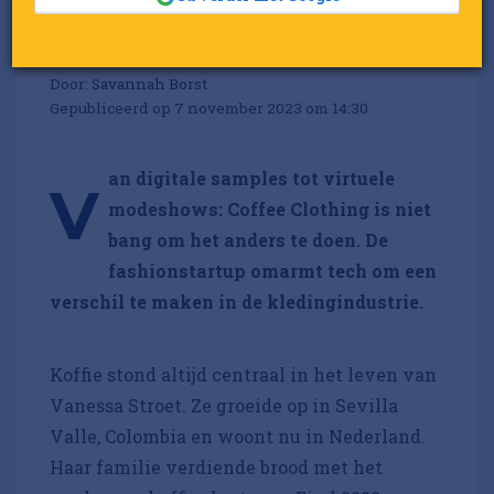
De virtuele runway van
Coffee Clothing
Door:
Savannah Borst
Gepubliceerd op 7 november 2023 om 14:30
an digitale samples tot virtuele
V
modeshows: Coffee Clothing is niet
bang om het anders te doen. De
fashionstartup omarmt tech om een
verschil te maken in de kledingindustrie.
Koffie stond altijd centraal in het leven van
Vanessa Stroet. Ze groeide op in Sevilla
Valle, Colombia en woont nu in Nederland.
Haar familie verdiende brood met het