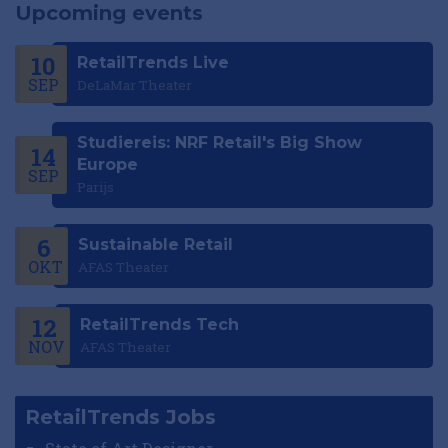
Upcoming events
10
RetailTrends Live
SEP
DeLaMar Theater
Studiereis: NRF Retail's Big Show
14
Europe
SEP
Parijs
6
Sustainable Retail
OKT
AFAS Theater
12
RetailTrends Tech
NOV
AFAS Theater
RetailTrends Jobs