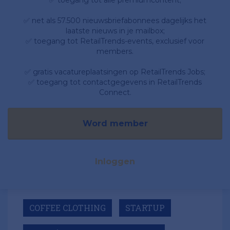
✅ toegang tot alle premiumcontent;
✅ net als 57.500 nieuwsbriefabonnees dagelijks het
laatste nieuws in je mailbox;
✅ toegang tot RetailTrends-events, exclusief voor
members.
✅ gratis vacatureplaatsingen op RetailTrends Jobs;
✅ toegang tot contactgegevens in RetailTrends
Connect.
Word member
Inloggen
COFFEE CLOTHING
STARTUP