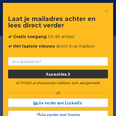
×
Toggle
Voor professionals in retail & brands
Laat je mailadres achter en
navigat
lees direct verder
Word member
Gratis toegang
tot dit artikel
Het laatste nieuws
direct in je mailbox
Aanmelden
Al 57.500 professionals hebben zich aangemeld!
of
Ga verder met LinkedIn
Ga verder met Google