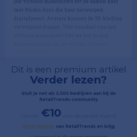
Die virtuele modeshows zet ze samen neer
met Studio Acci, die haar ontwerpen
digitaliseert. Avatars kunnen de 3D-kleding
vervolgens dragen. “Het voordeel van een
virtuele modeshow? Dat we het zo gek
kunnen maken als we willen. Virtuele
modellen laten...
Dit is een premium artikel
Verder lezen?
Sluit je net als 2.500 bedrijven aan bij de
RetailTrends-community
€10
Slechts
voor de eerste maand
Word member
van RetailTrends en krijg
;