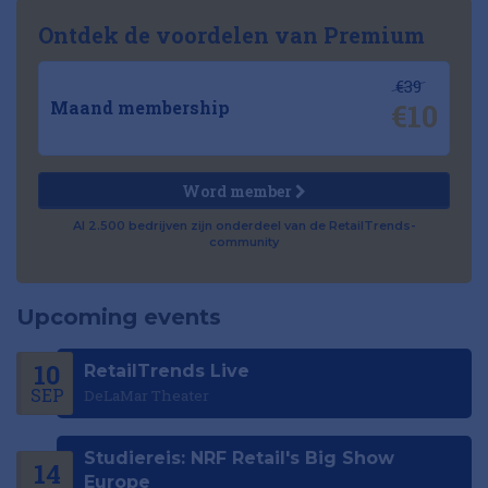
Ontdek de voordelen van Premium
€39
€10
Maand membership
Word member
Al 2.500 bedrijven zijn onderdeel van de RetailTrends-
community
Upcoming events
10
RetailTrends Live
SEP
DeLaMar Theater
Studiereis: NRF Retail's Big Show
14
Europe