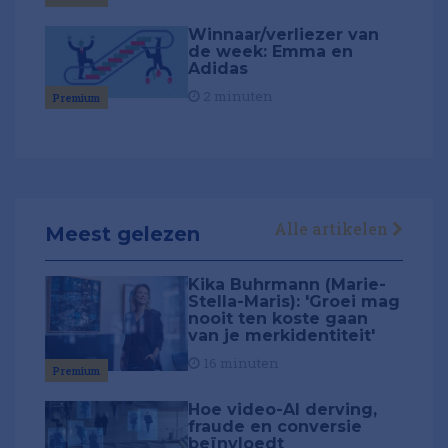
Winnaar/verliezer van
de week: Emma en
Adidas
2 minuten
Premium
Alle artikelen
Meest gelezen
Kika Buhrmann (Marie-
Stella-Maris): 'Groei mag
nooit ten koste gaan
van je merkidentiteit'
16 minuten
Premium
Hoe video-AI derving,
fraude en conversie
beïnvloedt