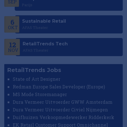
SEP
Parijs
6
Sustainable Retail
OKT
AFAS Theater
12
RetailTrends Tech
NOV
AFAS Theater
RetailTrends Jobs
State of Art Designer
Redman Europe Sales Developer (Europe)
MS Mode Storemanager
Dura Vermeer Uitvoerder GWW Amsterdam
Dura Vermeer Uitvoerder Civiel Nijmegen
Duifhuizen Verkoopmedewerker Ridderkerk
EK Retail Customer Support Omnichannel