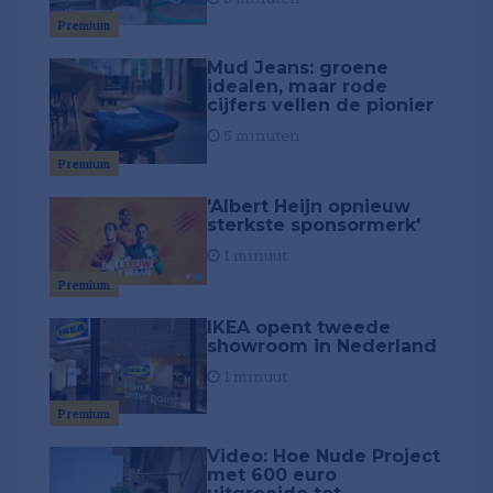
Premium
Mud Jeans: groene
idealen, maar rode
cijfers vellen de pionier
5 minuten
Premium
'Albert Heijn opnieuw
sterkste sponsormerk'
1 minuut
Premium
IKEA opent tweede
showroom in Nederland
1 minuut
Premium
Video: Hoe Nude Project
met 600 euro