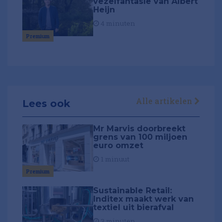
vezelfantasie van Albert
Heijn
4 minuten
Premium
Alle artikelen
Lees ook
Mr Marvis doorbreekt
grens van 100 miljoen
euro omzet
1 minuut
Premium
Sustainable Retail:
Inditex maakt werk van
textiel uit bierafval
3 minuten