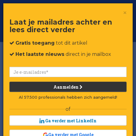
×
Toggle
Voor professionals in retail & brands
Laat je mailadres achter en
navigat
lees direct verder
Word member
Gratis toegang
tot dit artikel
Het laatste nieuws
direct in je mailbox
Aanmelden
Al 57.500 professionals hebben zich aangemeld!
of
Ga verder met LinkedIn
Ga verder met Google