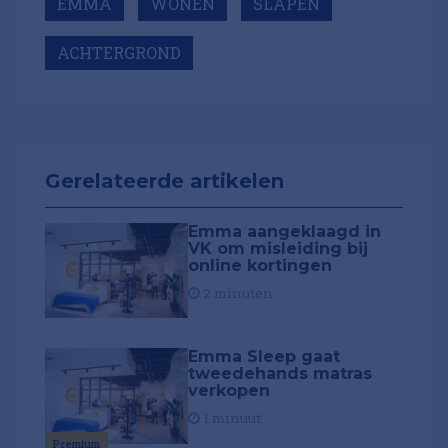
EMMA
WONEN
SLAPEN
ACHTERGROND
Gerelateerde artikelen
Emma aangeklaagd in
VK om misleiding bij
online kortingen
2 minuten
Emma Sleep gaat
tweedehands matras
verkopen
1 minuut
Premium