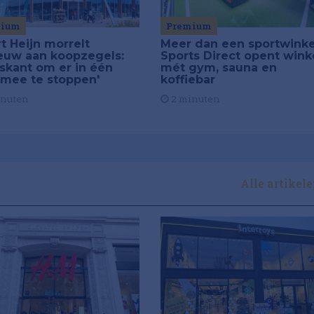
mium
Premium
t Heijn morrelt
Meer dan een sportwinke
euw aan koopzegels:
Sports Direct opent wink
iskant om er in één
mét gym, sauna en
 mee te stoppen'
koffiebar
inuten
2 minuten
Alle artikel