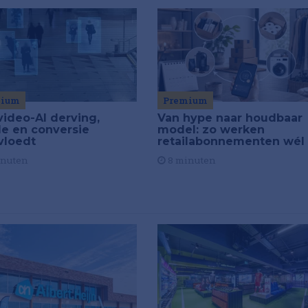
Premium
mium
Van hype naar houdbaar
video-AI derving,
model: zo werken
de en conversie
retailabonnementen wél
vloedt
8 minuten
inuten