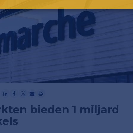
Ga verder met Google
kten bieden 1 miljard
kels