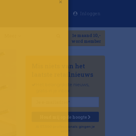
Inloggen
×
Meer
1e maand 10,-
Search
word member
Mis niets van het
laatste retailnieuws
Het belangrijkste nieuws,
gratis in je inbox
Houd mij op de hoogte
Al 57.500 professionals gingen je
voor!