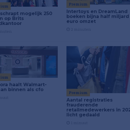
Premium
mium
Intertoys en DreamLand
schrapt mogelijk 250
boeken bijna half miljard
n op Brits
euro omzet
dkantoor
2 minuten
inuten
mium
ora haalt Walmart-
an binnen als cfo
Premium
nuut
Aantal registraties
frauderende
retailmedewerkers in 20
licht gedaald
1 minuut