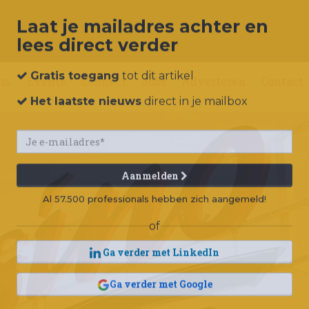
Laat je mailadres achter en
lees direct verder
um
Events
Connect
Jobs
Adverteren
Contact
Gratis toegang
tot dit artikel
Het laatste nieuws
direct in je mailbox
Aanmelden
Al 57.500 professionals hebben zich aangemeld!
of
Ga verder met LinkedIn