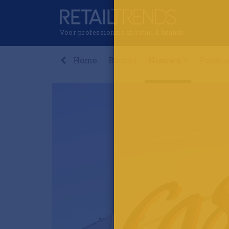
Voor professionals in retail & brands
Home
Recent
Nieuws
Premi