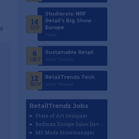
Studiereis: NRF
14
Retail's Big Show
SEP
ag
Europe
Parijs
6
Sustainable Retail
OKT
AFAS Theater
12
RetailTrends Tech
NOV
AFAS Theater
RetailTrends Jobs
State of Art Designer
Redman Europe Sales Developer (Europe)
MS Mode Storemanager