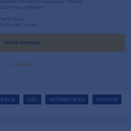
gelijks het laatste nieuws in je mailbox;
clusief voor members.
Trends Jobs;
ailTrends Connect.
Word member
Inloggen
KRIJK
LIDL
INTERMARCHé
AUCHAN