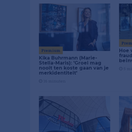
Pre
Premium
Hoe 
frau
Kika Buhrmann (Marie-
beïn
Stella-Maris): 'Groei mag
nooit ten koste gaan van je
5 m
merkidentiteit'
16 minuten