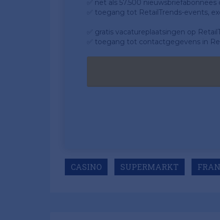
✅ net als 57.500 nieuwsbriefabonnees da
✅ toegang tot RetailTrends-events, ex
✅ gratis vacatureplaatsingen op Retail
✅ toegang tot contactgegevens in Ret
CASINO
SUPERMARKT
FRAN