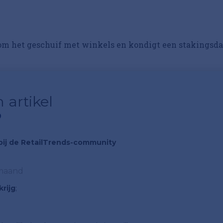
m het geschuif met winkels en kondigt een stakingsd
 artikel
?
n bij de RetailTrends-community
 maand
rijg
;