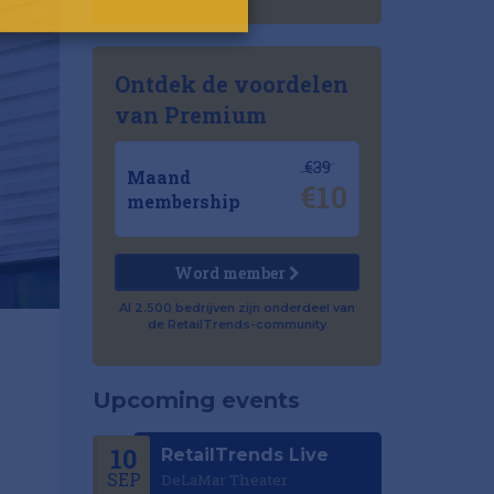
Ontdek de voordelen
van Premium
€39
Maand
€10
membership
Word member
Al 2.500 bedrijven zijn onderdeel van
de RetailTrends-community
Upcoming events
10
RetailTrends Live
SEP
DeLaMar Theater