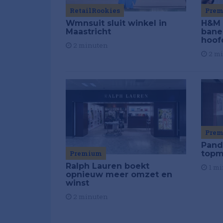
RetailRookies
Pre
Wmnsuit sluit winkel in
H&M 
Maastricht
bane
hoof
2 minuten
2 m
Pre
Pand
Premium
topm
Ralph Lauren boekt
1 mi
opnieuw meer omzet en
winst
2 minuten