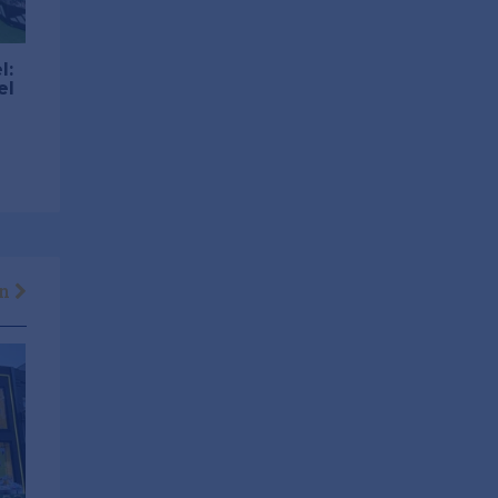
l:
el
en