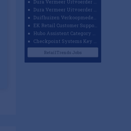
Dura Vermeer Uitvoerder GWW Amsterdam
Dura Vermeer Uitvoerder Civiel Nijmegen
Duifhuizen Verkoopmedewerker Ridderkerk
EK Retail Customer Support Omnichannel
Hubo Assistent Category Manager
Checkpoint Systems Key Accountmanager Benelux
RetailTrends Jobs