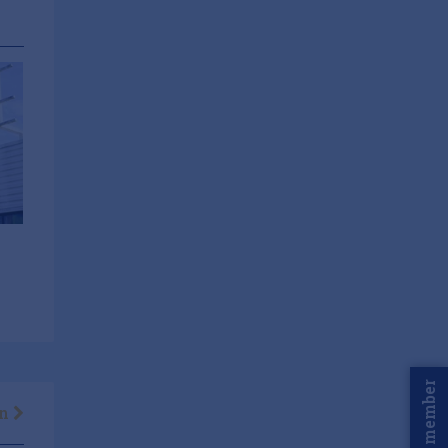
Word member
en