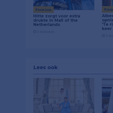
Pre
Premium
Alber
Hitte zorgt voor extra
opni
drukte in Mall of the
'Te r
Netherlands
keer
2 minuten
5 m
Lees ook