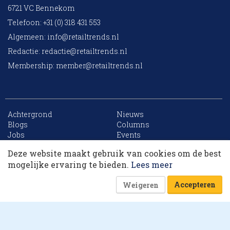
6721 VC Bennekom
Telefoon: +31 (0) 318 431 553
Algemeen:
info@retailtrends.nl
Redactie:
redactie@retailtrends.nl
Membership:
member@retailtrends.nl
Achtergrond
Nieuws
10 collega’s
Blogs
Columns
Jobs
Events
Contact
Word member
Deze website maakt gebruik van cookies om de best
Archief
Sitemap
Korting op events
mogelijke ervaring te bieden.
Lees meer
Accepteren
Weigeren
Website is powered by