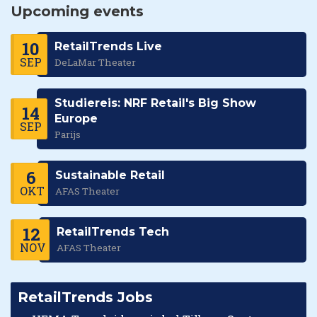
Upcoming events
10
RetailTrends Live
SEP
DeLaMar Theater
Studiereis: NRF Retail's Big Show
14
Europe
SEP
Parijs
6
Sustainable Retail
OKT
AFAS Theater
12
RetailTrends Tech
NOV
AFAS Theater
RetailTrends Jobs