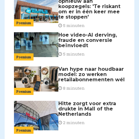
opnieuw aan
koopzegels: 'Te riskant
om er in één keer mee
te stoppen'
Premium
5 minuten
Hoe video-AI derving,
fraude en conversie
beïnvloedt
5 minuten
Premium
Van hype naar houdbaar
model: zo werken
retailabonnementen wél
8 minuten
Premium
Hitte zorgt voor extra
drukte in Mall of the
Netherlands
2 minuten
Premium