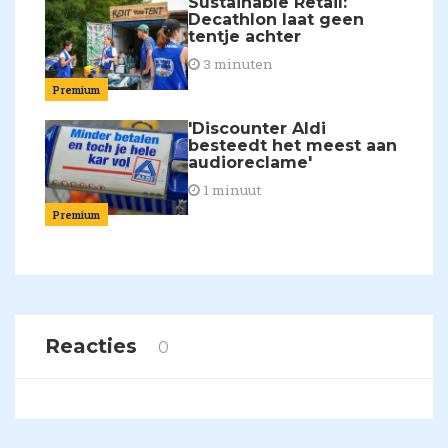
Sustainable Retail:
Decathlon laat geen
tentje achter
3 minuten
Premium
'Discounter Aldi
besteedt het meest aan
audioreclame'
1 minuut
Premium
Reacties
0