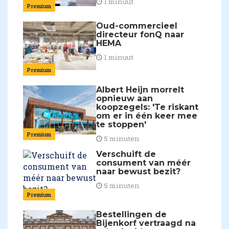
1 minuut
Premium
Oud-commercieel
directeur fonQ naar
HEMA
1 minuut
Premium
Albert Heijn morrelt
opnieuw aan
koopzegels: 'Te riskant
om er in één keer mee
te stoppen'
Premium
5 minuten
Verschuift de
consument van méér
naar bewust bezit?
5 minuten
Premium
Bestellingen de
Bijenkorf vertraagd na