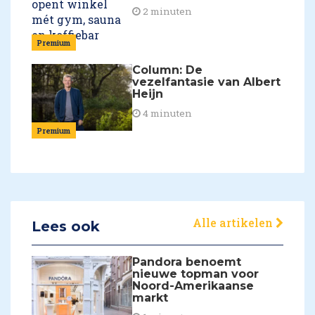
2 minuten
Premium
Column: De
vezelfantasie van Albert
Heijn
4 minuten
Premium
Alle artikelen
Lees ook
Pandora benoemt
nieuwe topman voor
Noord-Amerikaanse
markt