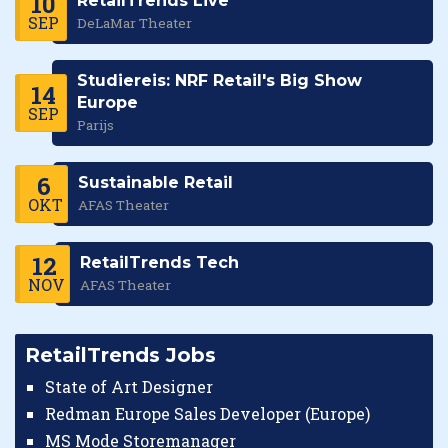
10
RetailTrends Live
SEP
DeLaMar Theater
Studiereis: NRF Retail's Big Show
14
Europe
SEP
Parijs
6
Sustainable Retail
OKT
AFAS Theater
12
RetailTrends Tech
NOV
AFAS Theater
RetailTrends Jobs
State of Art Designer
Redman Europe Sales Developer (Europe)
MS Mode Storemanager