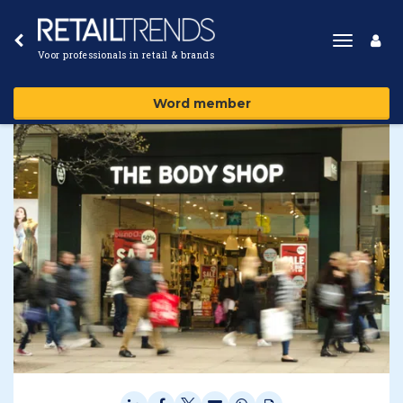
Toggle
Voor professionals in retail & brands
navigat
Word member