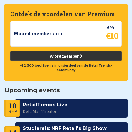
Ontdek de voordelen van Premium
€39
€10
Maand membership
Word member
Al 2.500 bedrijven zijn onderdeel van de RetailTrends-
community
Upcoming events
10
RetailTrends Live
SEP
DeLaMar Theater
Studiereis: NRF Retail's Big Show