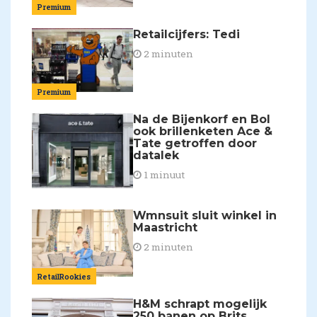
Premium
Retailcijfers: Tedi
2 minuten
Premium
Na de Bijenkorf en Bol
ook brillenketen Ace &
Tate getroffen door
datalek
1 minuut
Wmnsuit sluit winkel in
Maastricht
2 minuten
RetailRookies
H&M schrapt mogelijk
250 banen op Brits