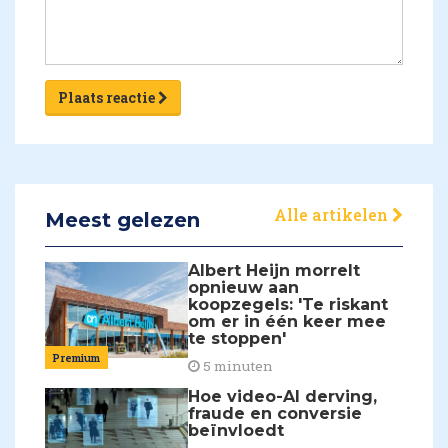
Plaats reactie
Alle artikelen
Meest gelezen
Albert Heijn morrelt
opnieuw aan
koopzegels: 'Te riskant
om er in één keer mee
te stoppen'
Premium
5 minuten
Hoe video-AI derving,
fraude en conversie
beïnvloedt