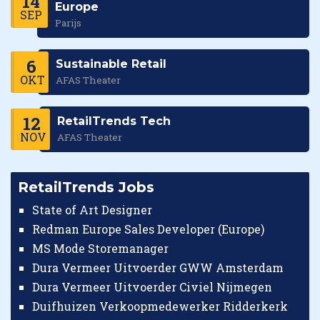
14
Europe
SEP
Parijs
6
Sustainable Retail
OKT
AFAS Theater
12
RetailTrends Tech
NOV
AFAS Theater
RetailTrends Jobs
State of Art Designer
Redman Europe Sales Developer (Europe)
MS Mode Storemanager
Dura Vermeer Uitvoerder GWW Amsterdam
Dura Vermeer Uitvoerder Civiel Nijmegen
Duifhuizen Verkoopmedewerker Ridderkerk