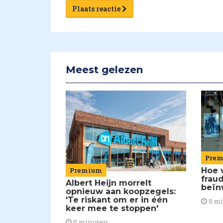
Plaats reactie
Meest gelezen
Pre
Premium
Hoe 
frau
Albert Heijn morrelt
beïn
opnieuw aan koopzegels:
'Te riskant om er in één
5 m
keer mee te stoppen'
5 minuten