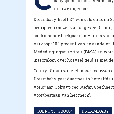
C
babyspeciaalzaak Dreambaby. 
nieuwe eigenaar.
Dreambaby heeft 27 winkels en ruim 25
bedrijf een omzet van ongeveer 60 milj
aankomende boekjaar een verlies van o
verkoopt 100 procent van de aandelen.
Mededingingsautoriteit (BMA) en wordt
uitspraken over hoeveel geld er met d
Colruyt Group wil zich meer focussen o
Dreambaby past daarmee in hetzelfde r
vorig jaar. Colruyt-ceo Stefan Goethaer
voortbestaan van het merk’.
COLRUYT GROUP
DREAMBABY