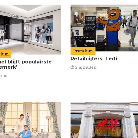
Premium
mium
Retailcijfers: Tedi
el blijft populairste
emerk'
2 minuten
nuut