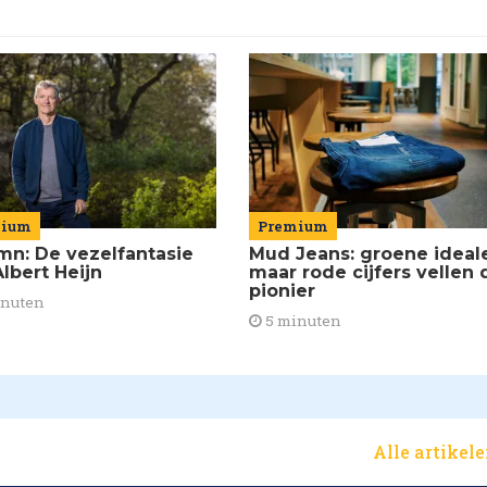
mium
Premium
mn: De vezelfantasie
Mud Jeans: groene ideal
lbert Heijn
maar rode cijfers vellen 
pionier
inuten
5 minuten
Alle artikel