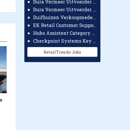
Dura Vermeer Uitvoerder GWW Amsterdam
Dura Vermeer Uitvoerder Civiel Nijmegen
Duifhuizen Verkoopmedewerker Ridderkerk
EK Retail Customer Support Omnichannel
Hubo Assistent Category Manager
Checkpoint Systems Key Accountmanager Benelux
RetailTrends Jobs
ls