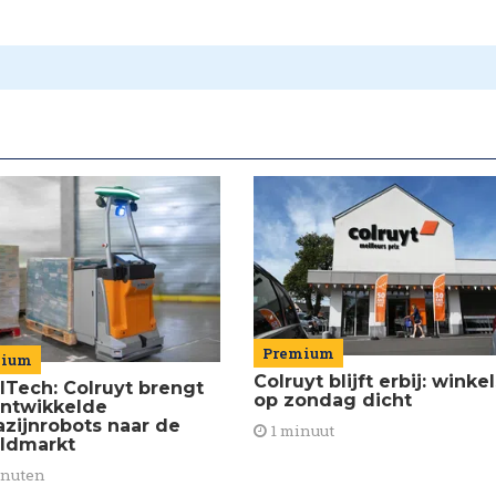
Premium
mium
Colruyt blijft erbij: winke
ilTech: Colruyt brengt
op zondag dicht
ontwikkelde
zijnrobots naar de
1 minuut
ldmarkt
inuten