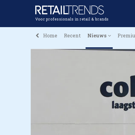
Voor professionals in retail & brands
Home
Recent
Nieuws
Premi