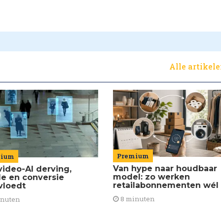
Alle artikel
Premium
mium
Van hype naar houdbaar
video-AI derving,
model: zo werken
de en conversie
retailabonnementen wél
vloedt
8 minuten
inuten