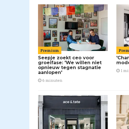
Premium
Pre
Seepje zoekt ceo voor
'Chan
groeifase: 'We willen niet
mod
opnieuw tegen stagnatie
1 mi
aanlopen'
6 minuten