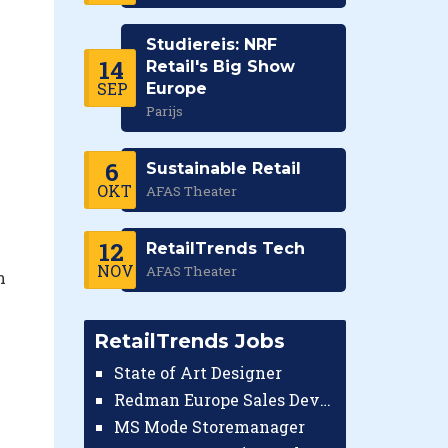
Studiereis: NRF
14
Retail's Big Show
SEP
Europe
Parijs
6
Sustainable Retail
OKT
AFAS Theater
12
RetailTrends Tech
NOV
AFAS Theater
n
RetailTrends Jobs
State of Art Designer
Redman Europe Sales Developer (Europe)
MS Mode Storemanager