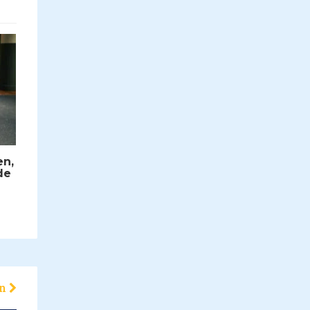
en,
de
en