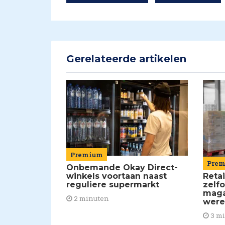
Gerelateerde artikelen
Premium
Pre
Onbemande Okay Direct-
winkels voortaan naast
Reta
reguliere supermarkt
zelf
maga
2 minuten
were
3 m