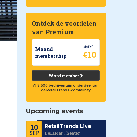
Ontdek de voordelen
van Premium
€39
Maand
€10
membership
Word member
Al 2.500 bedrijven zijn onderdeel van
de RetailTrends-community
Upcoming events
10
RetailTrends Live
SEP
DeLaMar Theater