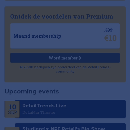
Ontdek de voordelen van Premium
€39
€10
Maand membership
Word member
Al 2.500 bedrijven zijn onderdeel van de RetailTrends-
community
Upcoming events
10
RetailTrends Live
SEP
DeLaMar Theater
Studiereis: NRF Retail's Big Show