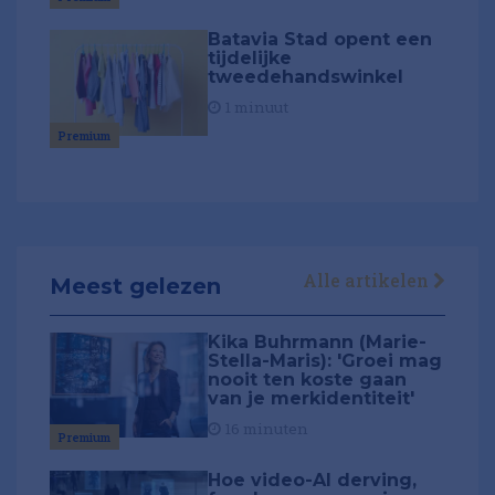
Batavia Stad opent een
tijdelijke
tweedehandswinkel
1 minuut
Premium
Alle artikelen
Meest gelezen
Kika Buhrmann (Marie-
Stella-Maris): 'Groei mag
nooit ten koste gaan
van je merkidentiteit'
16 minuten
Premium
Hoe video-AI derving,