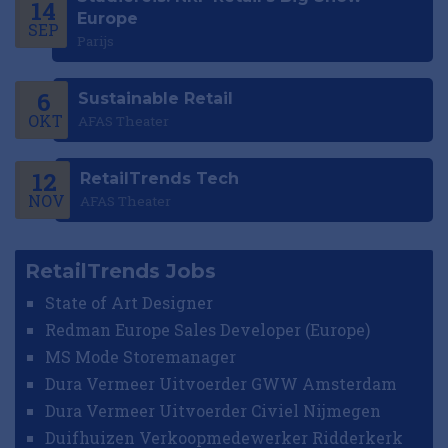
14
Europe
SEP
Parijs
6
Sustainable Retail
OKT
AFAS Theater
12
RetailTrends Tech
NOV
AFAS Theater
RetailTrends Jobs
State of Art Designer
Redman Europe Sales Developer (Europe)
MS Mode Storemanager
Dura Vermeer Uitvoerder GWW Amsterdam
Dura Vermeer Uitvoerder Civiel Nijmegen
Duifhuizen Verkoopmedewerker Ridderkerk