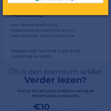
The Next Closet is failliet
verklaard
Door:
Redactie RetailTrends
Gepubliceerd op 10 april 2024 om 12:17
Laatst gewijzigd: 10 april 2024 om 12:46
Daarmee lijkt het doek 11 jaar na de
oprichting te vallen.
Dit is een premium artikel
Verder lezen?
Sluit je net als 2.500 bedrijven aan bij de
RetailTrends-community
€10
Slechts
voor de eerste maand