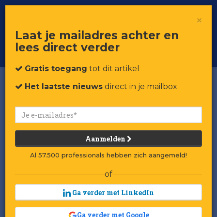
×
Toggle
Voor professionals in retail & brands
Laat je mailadres achter en
navigat
lees direct verder
Word member
Gratis toegang
tot dit artikel
Het laatste nieuws
direct in je mailbox
Aanmelden
Al 57.500 professionals hebben zich aangemeld!
of
Ga verder met LinkedIn
Ga verder met Google