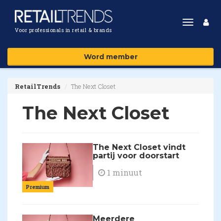
Toggle
Voor professionals in retail & brands
navigat
Word member
RetailTrends
The Next Closet
The Next Closet
The Next Closet vindt
partij voor doorstart
1 minuut
Premium
Meerdere