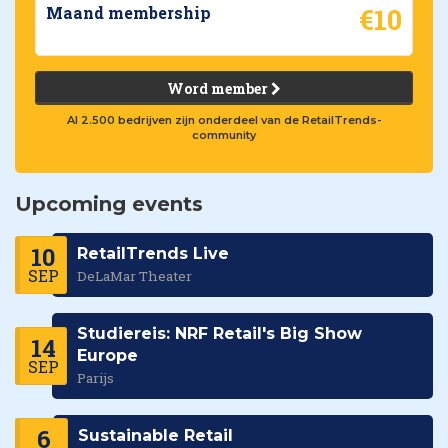
€10
Maand membership
Word member
Al 2.500 bedrijven zijn onderdeel van de RetailTrends-
community
Upcoming events
10
RetailTrends Live
SEP
DeLaMar Theater
Studiereis: NRF Retail's Big Show
14
Europe
SEP
Parijs
6
Sustainable Retail