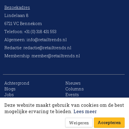
Bezoekadres
Lindelaan 8
6721 VC Bennekom
Telefoon: +31 (0) 318 431 553
Algemeen:
info@retailtrends.nl
Redactie:
redactie@retailtrends.nl
Membership:
member@retailtrends.nl
Achtergrond
Nieuws
10 collega’s
Blogs
Columns
Jobs
Events
Contact
Word member
Deze website maakt gebruik van cookies om de best
Archief
Sitemap
Korting op events
mogelijke ervaring te bieden.
Lees meer
Accepteren
Weigeren
Website is powered by