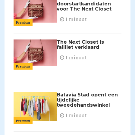
doorstartkandidaten
voor The Next Closet
1 minuut
Premium
The Next Closet is
failliet verklaard
1 minuut
Premium
Batavia Stad opent een
tijdelijke
tweedehandswinkel
1 minuut
Premium