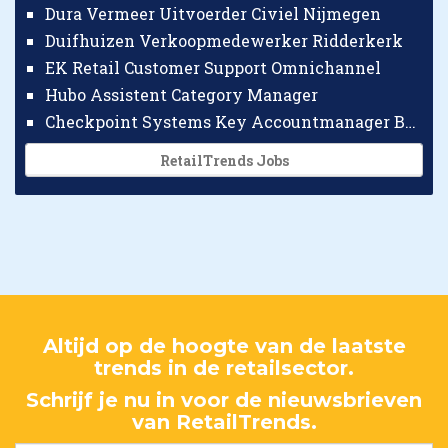
Dura Vermeer Uitvoerder Civiel Nijmegen
Duifhuizen Verkoopmedewerker Ridderkerk
EK Retail Customer Support Omnichannel
Hubo Assistent Category Manager
Checkpoint Systems Key Accountmanager Benelux
RetailTrends Jobs
Altijd op de hoogte van de laatste
trends in de retailsector.
Schrijf je nu in voor de nieuwsbrieven
van RetailTrends.