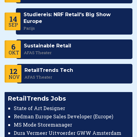
Studiereis: NRF Retail's Big Show
14
Europe
SEP
Parijs
6
Sustainable Retail
OKT
AFAS Theater
12
RetailTrends Tech
NOV
AFAS Theater
RetailTrends Jobs
State of Art Designer
Redman Europe Sales Developer (Europe)
MS Mode Storemanager
Dura Vermeer Uitvoerder GWW Amsterdam