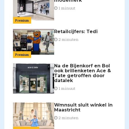
modemerk'
1 minuut
Premium
Retailcijfers: Tedi
2 minuten
Premium
Na de Bijenkorf en Bol
ook brillenketen Ace &
Tate getroffen door
datalek
1 minuut
Wmnsuit sluit winkel in
Maastricht
2 minuten