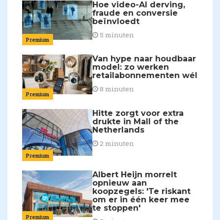
Hoe video-AI derving,
fraude en conversie
beïnvloedt
5 minuten
Premium
Van hype naar houdbaar
model: zo werken
retailabonnementen wél
8 minuten
Premium
Hitte zorgt voor extra
drukte in Mall of the
Netherlands
2 minuten
Premium
Albert Heijn morrelt
opnieuw aan
koopzegels: 'Te riskant
om er in één keer mee
te stoppen'
Premium