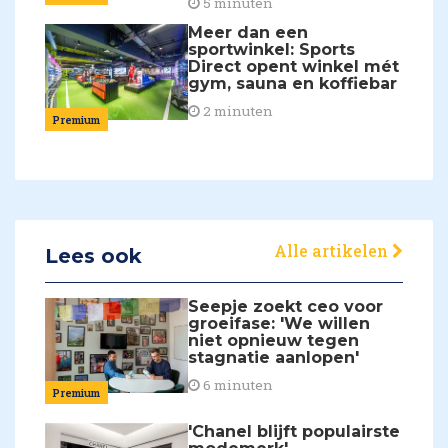
5 minuten
Meer dan een
sportwinkel: Sports
Direct opent winkel mét
gym, sauna en koffiebar
2 minuten
Premium
Alle artikelen
Lees ook
Seepje zoekt ceo voor
groeifase: 'We willen
niet opnieuw tegen
stagnatie aanlopen'
6 minuten
Premium
'Chanel blijft populairste