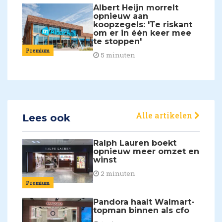
Albert Heijn morrelt
opnieuw aan
koopzegels: 'Te riskant
om er in één keer mee
te stoppen'
Premium
5 minuten
Alle artikelen
Lees ook
Ralph Lauren boekt
opnieuw meer omzet en
winst
2 minuten
Premium
Pandora haalt Walmart-
topman binnen als cfo