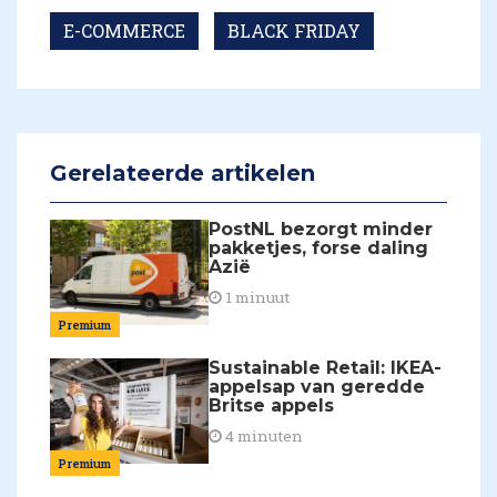
E-COMMERCE
BLACK FRIDAY
Gerelateerde artikelen
PostNL bezorgt minder
pakketjes, forse daling
Azië
1 minuut
Premium
Sustainable Retail: IKEA-
appelsap van geredde
Britse appels
4 minuten
Premium