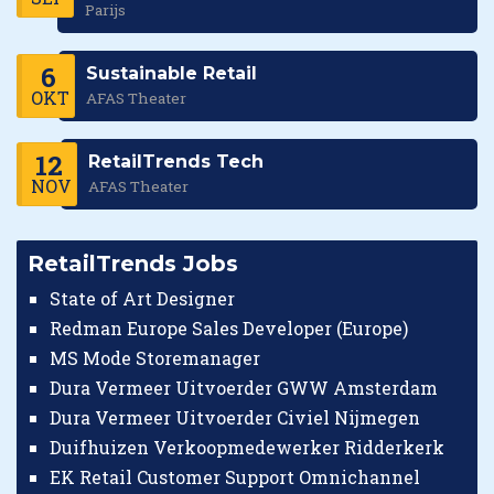
Parijs
6
Sustainable Retail
OKT
AFAS Theater
12
RetailTrends Tech
NOV
AFAS Theater
RetailTrends Jobs
State of Art Designer
Redman Europe Sales Developer (Europe)
MS Mode Storemanager
Dura Vermeer Uitvoerder GWW Amsterdam
Dura Vermeer Uitvoerder Civiel Nijmegen
Duifhuizen Verkoopmedewerker Ridderkerk
EK Retail Customer Support Omnichannel