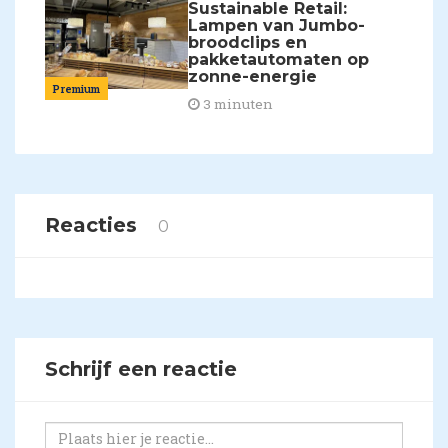
Sustainable Retail:
Lampen van Jumbo-
broodclips en
pakketautomaten op
zonne-energie
Premium
3 minuten
Reacties
0
Schrijf een reactie