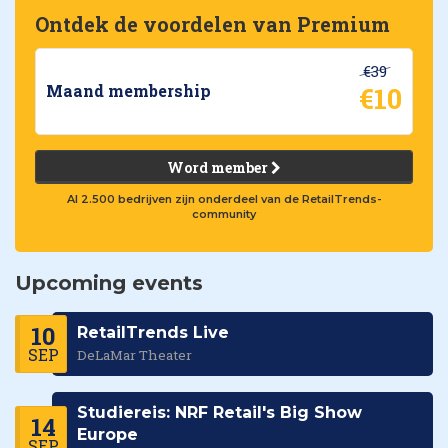
Ontdek de voordelen van Premium
€39
€10
Maand membership
Word member
Al 2.500 bedrijven zijn onderdeel van de RetailTrends-
community
Upcoming events
10
RetailTrends Live
SEP
DeLaMar Theater
Studiereis: NRF Retail's Big Show
14
Europe
SEP