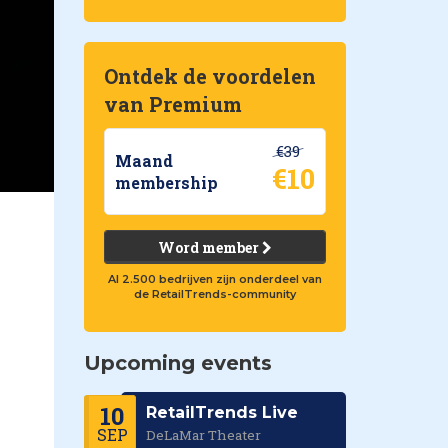
Ontdek de voordelen
van Premium
€39
Maand
€10
membership
Word member
Al 2.500 bedrijven zijn onderdeel van
de RetailTrends-community
Upcoming events
10
RetailTrends Live
SEP
DeLaMar Theater