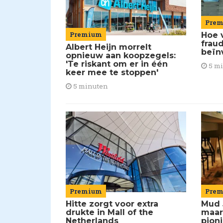
Pre
Premium
Hoe 
frau
Albert Heijn morrelt
beïn
opnieuw aan koopzegels:
'Te riskant om er in één
5 m
keer mee te stoppen'
5 minuten
Premium
Pre
Hitte zorgt voor extra
Mud 
drukte in Mall of the
maar
Netherlands
pion