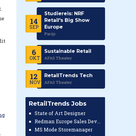
.
Studiereis: NRF
se
14
Retail's Big Show
SEP
Europe
Parijs
dit
6
Sustainable Retail
OKT
AFAS Theater
12
RetailTrends Tech
NOV
AFAS Theater
RetailTrends Jobs
State of Art Designer
ng
Redman Europe Sales Developer (Europe)
MS Mode Storemanager
e