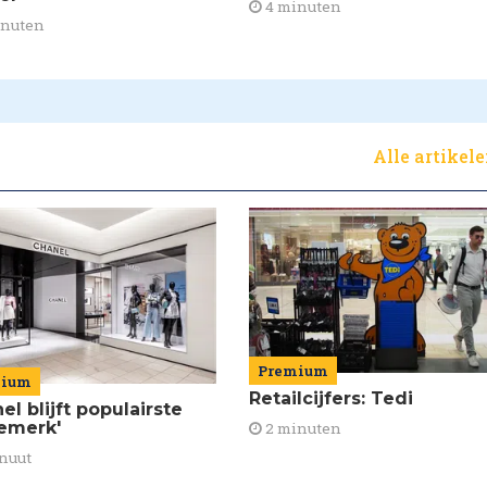
4 minuten
inuten
Alle artikel
Premium
mium
Retailcijfers: Tedi
el blijft populairste
emerk'
2 minuten
nuut