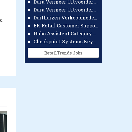
Dura Vermeer Uitvoerder GWW Amsterdam
Dura Vermeer Uitvoerder Civiel Nijmegen
Duifhuizen Verkoopmedewerker Ridderkerk
s.
EK Retail Customer Support Omnichannel
Hubo Assistent Category Manager
Checkpoint Systems Key Accountmanager Benelux
RetailTrends Jobs