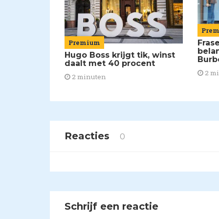
Pre
Fras
Premium
bela
Hugo Boss krijgt tik, winst
Burb
daalt met 40 procent
2 m
2 minuten
Reacties
0
Schrijf een reactie