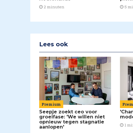
2 minuten
5 m
Lees ook
Premium
Pre
Seepje zoekt ceo voor
'Chan
groeifase: 'We willen niet
mod
opnieuw tegen stagnatie
1 mi
aanlopen'