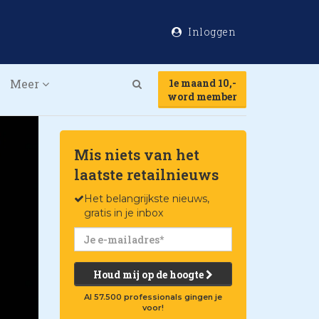
Inloggen
Meer
1e maand 10,-
Search
word member
Mis niets van het
laatste retailnieuws
Het belangrijkste nieuws,
gratis in je inbox
Houd mij op de hoogte
Al 57.500 professionals gingen je
voor!