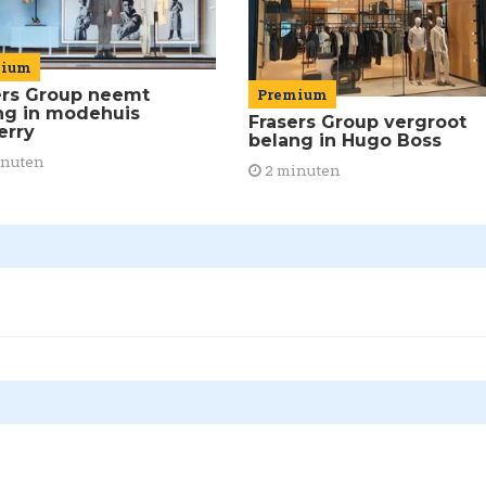
mium
ers Group neemt
Premium
ng in modehuis
Frasers Group vergroot
erry
belang in Hugo Boss
inuten
2 minuten