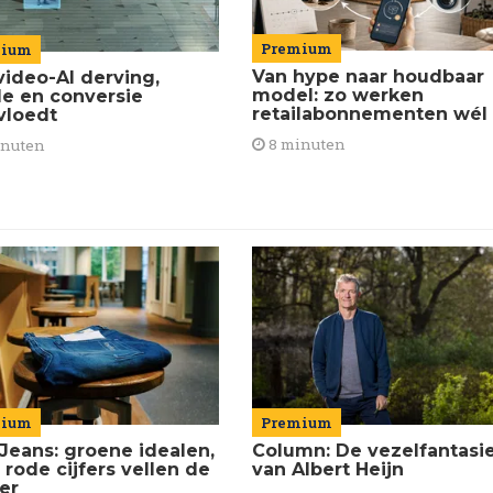
Premium
mium
Van hype naar houdbaar
video-AI derving,
model: zo werken
de en conversie
retailabonnementen wél
vloedt
8 minuten
inuten
mium
Premium
Jeans: groene idealen,
Column: De vezelfantasi
 rode cijfers vellen de
van Albert Heijn
ier