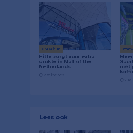
Pre
Premium
Meer
Hitte zorgt voor extra
Spor
drukte in Mall of the
mét 
Netherlands
koffi
2 minuten
2 m
Lees ook