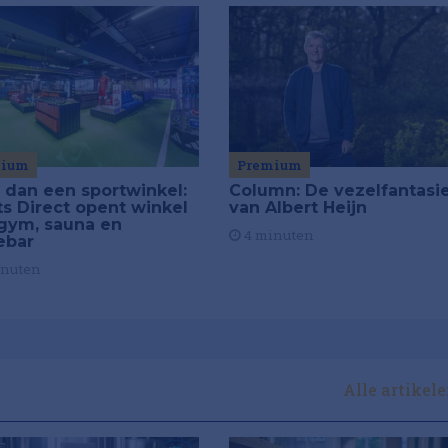
mium
Premium
 dan een sportwinkel:
Column: De vezelfantasi
ts Direct opent winkel
van Albert Heijn
gym, sauna en
4 minuten
ebar
inuten
Alle artikel