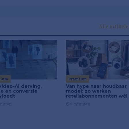
Alle artikel
Premium
mium
Van hype naar houdbaar
video-AI derving,
model: zo werken
de en conversie
retailabonnementen wél
vloedt
8 minuten
inuten