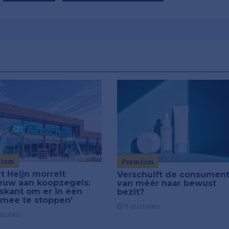
mium
Premium
t Heijn morrelt
Verschuift de consumen
euw aan koopzegels:
van méér naar bewust
iskant om er in één
bezit?
 mee te stoppen'
5 minuten
inuten