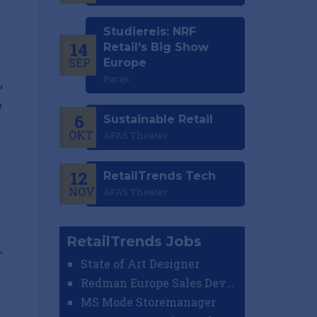
Studiereis: NRF
14
Retail's Big Show
SEP
Europe
Parijs
,
e
6
Sustainable Retail
OKT
AFAS Theater
12
RetailTrends Tech
NOV
AFAS Theater
RetailTrends Jobs
,
State of Art Designer
Redman Europe Sales Developer (Europe)
MS Mode Storemanager