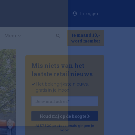
Inloggen
×
Meer
1e maand 10,-
Search
word member
Mis niets van het
laatste retailnieuws
Het belangrijkste nieuws,
gratis in je inbox
Houd mij op de hoogte
Al 57.500 professionals gingen je
voor!