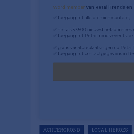
Word member
van RetailTrends en k
✅ toegang tot alle premiumcontent;
✅ net als 57.500 nieuwsbriefabonnees da
✅ toegang tot RetailTrends-events, ex
✅ gratis vacatureplaatsingen op Retail
✅ toegang tot contactgegevens in Ret
ACHTERGROND
LOCAL HEROES