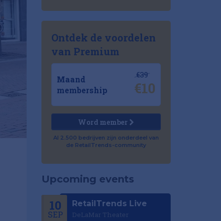
Ontdek de voordelen
van Premium
€39
Maand
€10
membership
Word member
Al 2.500 bedrijven zijn onderdeel van
de RetailTrends-community
Upcoming events
10
RetailTrends Live
SEP
DeLaMar Theater