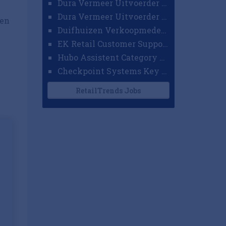
Dura Vermeer Uitvoerder GWW Amsterdam
Dura Vermeer Uitvoerder Civiel Nijmegen
 en
Duifhuizen Verkoopmedewerker Ridderkerk
EK Retail Customer Support Omnichannel
Hubo Assistent Category Manager
Checkpoint Systems Key Accountmanager Benelux
RetailTrends Jobs