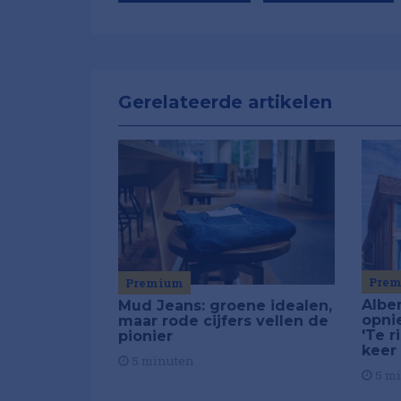
Gerelateerde artikelen
Pre
Premium
Alber
Mud Jeans: groene idealen,
opni
maar rode cijfers vellen de
'Te r
pionier
keer
5 minuten
5 m