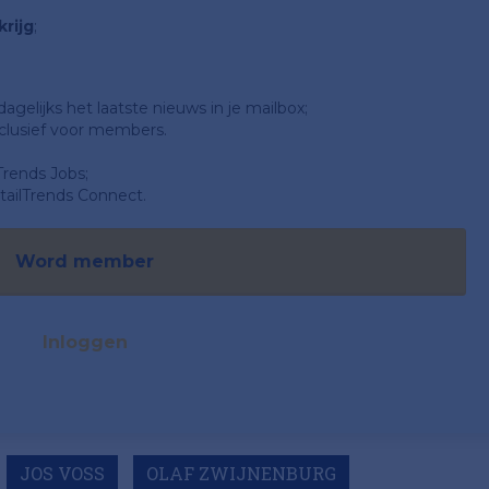
rijg
;
gelijks het laatste nieuws in je mailbox;
clusief voor members.
Trends Jobs;
ailTrends Connect.
Word member
Inloggen
JOS VOSS
OLAF ZWIJNENBURG