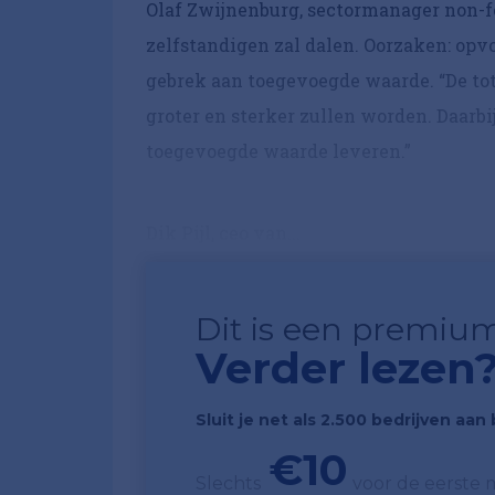
Olaf Zwijnenburg, sectormanager non-fo
zelfstandigen zal dalen. Oorzaken: op
gebrek aan toegevoegde waarde. “De tota
groter en sterker zullen worden. Daarbi
toegevoegde waarde leveren.”
Dik Pijl, ceo van...
Dit is een premium
Verder lezen
Sluit je net als 2.500 bedrijven aa
€10
Slechts
voor de eerste