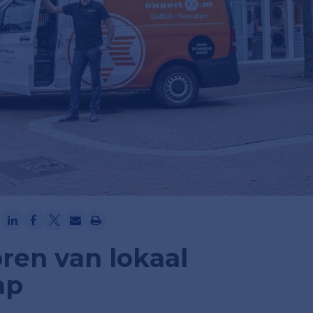
Ga verder met Google
ren van lokaal
ap