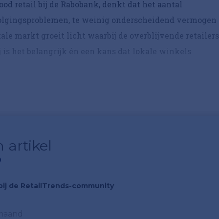
od retail bij de Rabobank, denkt dat het aantal
volgingsproblemen, te weinig onderscheidend vermogen
le markt groeit licht waarbij de overblijvende retailers
j is het belangrijk én een kans dat lokale winkels
 artikel
?
n bij de RetailTrends-community
 maand