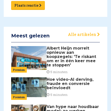
Plaats reactie
Alle artikelen
Meest gelezen
Albert Heijn morrelt
opnieuw aan
koopzegels: 'Te riskant
om er in één keer mee
te stoppen'
Premium
5 minuten
Hoe video-AI derving,
fraude en conversie
beïnvloedt
5 minuten
Premium
Van hype naar houdbaar
model: zo werken