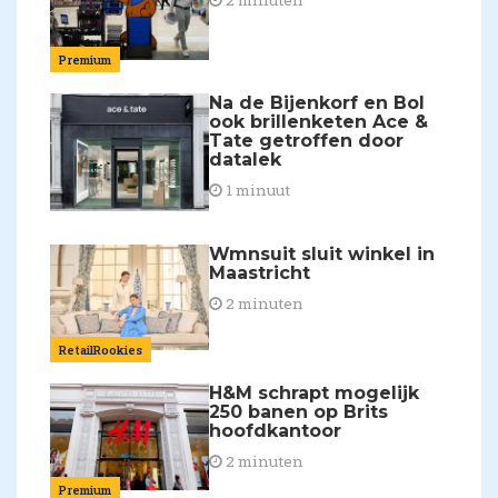
Premium
Na de Bijenkorf en Bol
ook brillenketen Ace &
Tate getroffen door
datalek
1 minuut
Wmnsuit sluit winkel in
Maastricht
2 minuten
RetailRookies
H&M schrapt mogelijk
250 banen op Brits
hoofdkantoor
2 minuten
Premium