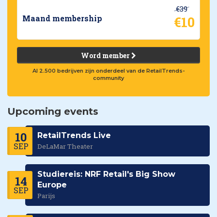
€39
€10
Maand membership
Word member
Al 2.500 bedrijven zijn onderdeel van de RetailTrends-
community
Upcoming events
10
RetailTrends Live
SEP
DeLaMar Theater
Studiereis: NRF Retail's Big Show
14
Europe
SEP
Parijs