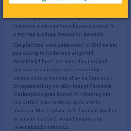
H
minder vaak op Facebook te vinden
is, keren zij vaak om 1 reden terug op
het platform: Marketplace. Hier is
een breed scala aan tweedehandsspullen te
koop: van kleding, boeken tot meubels.
Het platform werd gelanceerd in 2016 en het
jaar daarop in Nederland uitgerold.
Wereldwijd heeft het meer dan 1 miljard
gebruikers en is daarmee in sommige
landen zelfs groter dan eBay en Craigslist.
In tegenstelling tot eBay brengt Facebook
Marketplace geen kosten in rekening om
een artikel voor verkoop op de site te
plaatsen. Marketplace valt daardoor goed in
de smaak bij Gen Z, budgetshoppers en
tweedehandsverkopers.