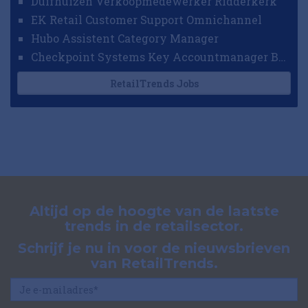
Duifhuizen Verkoopmedewerker Ridderkerk
EK Retail Customer Support Omnichannel
Hubo Assistent Category Manager
Checkpoint Systems Key Accountmanager Benelux
RetailTrends Jobs
Altijd op de hoogte van de laatste
trends in de retailsector.
Schrijf je nu in voor de nieuwsbrieven
van RetailTrends.