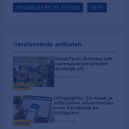
ONLINE MARKTPLAATSEN
EBAY
Gerelateerde artikelen
RetailTech: Primera rolt
cadeaupersonalisatie
landelijk uit
3 minuten
Premium
Infographic: Zo maak je
effectieve advertenties
voor Facebook en
Instagram
1 minuut
Premium