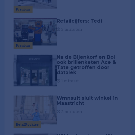
Premium
Retailcijfers: Tedi
2 minuten
Premium
Na de Bijenkorf en Bol
ook brillenketen Ace &
Tate getroffen door
datalek
1 minuut
Wmnsuit sluit winkel in
Maastricht
2 minuten
RetailRookies