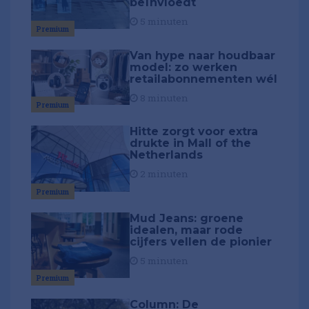
beïnvloedt
5 minuten
Premium
Van hype naar houdbaar
model: zo werken
retailabonnementen wél
8 minuten
Premium
Hitte zorgt voor extra
drukte in Mall of the
Netherlands
2 minuten
Premium
Mud Jeans: groene
idealen, maar rode
cijfers vellen de pionier
5 minuten
Premium
Column: De