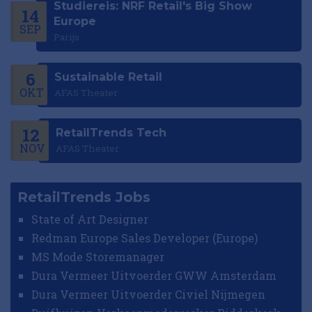
Studiereis: NRF Retail's Big Show
14
Europe
SEP
Parijs
6
Sustainable Retail
OKT
AFAS Theater
12
RetailTrends Tech
NOV
AFAS Theater
RetailTrends Jobs
State of Art Designer
Redman Europe Sales Developer (Europe)
MS Mode Storemanager
Dura Vermeer Uitvoerder GWW Amsterdam
Dura Vermeer Uitvoerder Civiel Nijmegen