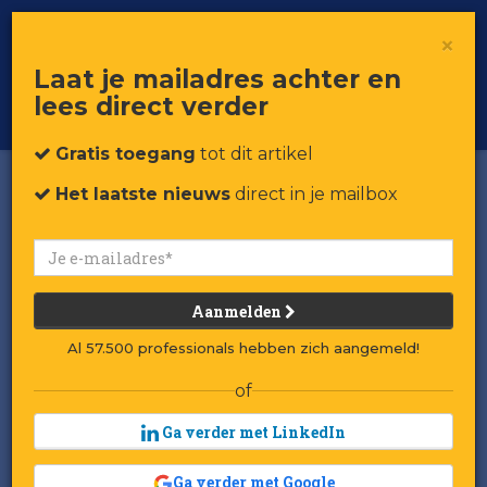
×
Toggle
Voor professionals in retail & brands
Laat je mailadres achter en
navigat
lees direct verder
Word member
Gratis toegang
tot dit artikel
Het laatste nieuws
direct in je mailbox
Video: Hoe Facebook
Marketplace eBay
overtreft
Aanmelden
Door:
Savannah Borst
Al 57.500 professionals hebben zich aangemeld!
Gepubliceerd op 13 maart 2025 om 15:54
of
Laatst gewijzigd: 13 maart 2025 om 15:55
Ga verder met LinkedIn
oewel de jongere generatie steeds
Ga verder met Google