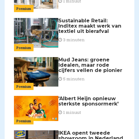
1 minuut
Premium
Sustainable Retail:
Inditex maakt werk van
textiel uit bierafval
3 minuten
Premium
Mud Jeans: groene
idealen, maar rode
cijfers vellen de pionier
5 minuten
Premium
'Albert Heijn opnieuw
sterkste sponsormerk'
1 minuut
Premium
IKEA opent tweede
showroom in Nederland