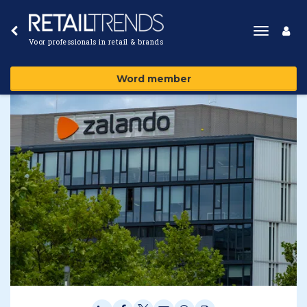
Toggle
Voor professionals in retail & brands
navigat
Word member