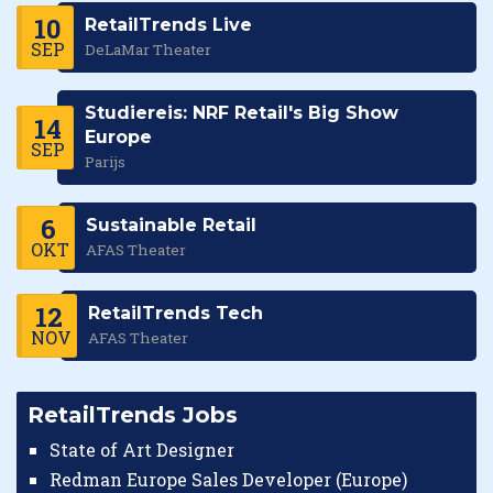
10
RetailTrends Live
SEP
DeLaMar Theater
Studiereis: NRF Retail's Big Show
14
Europe
SEP
Parijs
6
Sustainable Retail
OKT
AFAS Theater
12
RetailTrends Tech
NOV
AFAS Theater
RetailTrends Jobs
State of Art Designer
Redman Europe Sales Developer (Europe)