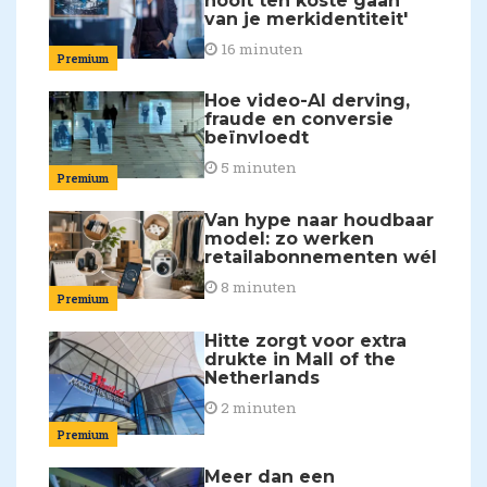
nooit ten koste gaan
van je merkidentiteit'
16 minuten
Premium
Hoe video-AI derving,
fraude en conversie
beïnvloedt
5 minuten
Premium
Van hype naar houdbaar
model: zo werken
retailabonnementen wél
8 minuten
Premium
Hitte zorgt voor extra
drukte in Mall of the
Netherlands
2 minuten
Premium
Meer dan een