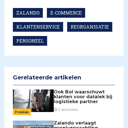
ZALANDO
E-COMMERCE
KLANTENSERVICE
REORGANISATIE
PERSONEEL
Gerelateerde artikelen
Ook Bol waarschuwt
klanten voor datalek bij
logistieke partner
2 minuten
Premium
Zalando verlaagt
groeiverwachting