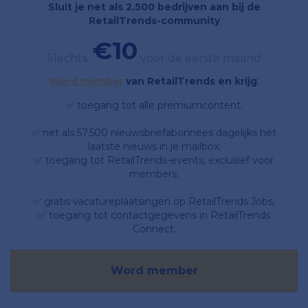
Sluit je net als 2.500 bedrijven aan bij de
RetailTrends-community
€10
Slechts
voor de eerste maand
Word member
van RetailTrends en krijg
;
✅ toegang tot alle premiumcontent;
✅ net als 57.500 nieuwsbriefabonnees dagelijks het
laatste nieuws in je mailbox;
✅ toegang tot RetailTrends-events, exclusief voor
members.
✅ gratis vacatureplaatsingen op RetailTrends Jobs;
✅ toegang tot contactgegevens in RetailTrends
Connect.
Word member