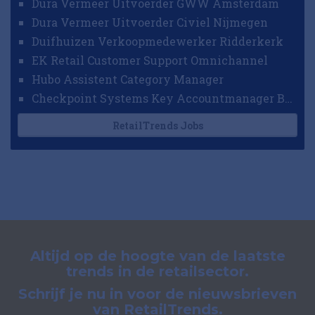
Dura Vermeer Uitvoerder GWW Amsterdam
Dura Vermeer Uitvoerder Civiel Nijmegen
Duifhuizen Verkoopmedewerker Ridderkerk
EK Retail Customer Support Omnichannel
Hubo Assistent Category Manager
Checkpoint Systems Key Accountmanager Benelux
RetailTrends Jobs
Altijd op de hoogte van de laatste
trends in de retailsector.
Schrijf je nu in voor de nieuwsbrieven
van RetailTrends.