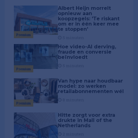
Albert Heijn morrelt
opnieuw aan
koopzegels: 'Te riskant
om er in één keer mee
te stoppen'
Premium
5 minuten
Hoe video-AI derving,
fraude en conversie
beïnvloedt
5 minuten
Premium
Van hype naar houdbaar
model: zo werken
retailabonnementen wél
8 minuten
Premium
Hitte zorgt voor extra
drukte in Mall of the
Netherlands
2 minuten