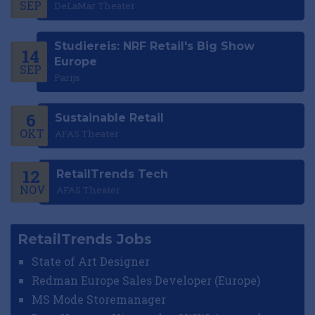
SEP
DeLaMar Theater
Studiereis: NRF Retail's Big Show
14
Europe
SEP
Parijs
6
Sustainable Retail
OKT
AFAS Theater
12
RetailTrends Tech
NOV
AFAS Theater
RetailTrends Jobs
State of Art Designer
Redman Europe Sales Developer (Europe)
MS Mode Storemanager