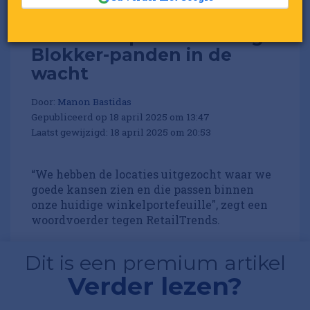
HEMA sleept 7 voormalige
Blokker-panden in de
wacht
Door:
Manon Bastidas
Gepubliceerd op 18 april 2025 om 13:47
Laatst gewijzigd: 18 april 2025 om 20:53
“We hebben de locaties uitgezocht waar we
goede kansen zien en die passen binnen
onze huidige winkelportefeuille", zegt een
woordvoerder tegen RetailTrends.
Dit is een premium artikel
Verder lezen?