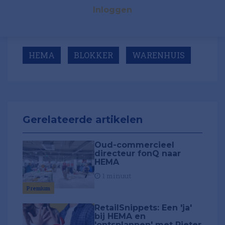
Inloggen
HEMA
BLOKKER
WARENHUIS
Gerelateerde artikelen
Oud-commercieel
directeur fonQ naar
HEMA
1 minuut
Premium
RetailSnippets: Een 'ja'
bij HEMA en
'ontsplannen' met Pieter