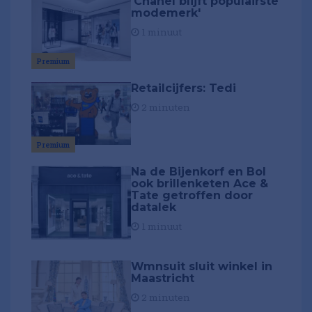
'Chanel blijft populairste
modemerk'
1 minuut
Premium
Retailcijfers: Tedi
2 minuten
Premium
Na de Bijenkorf en Bol
ook brillenketen Ace &
Tate getroffen door
datalek
1 minuut
Wmnsuit sluit winkel in
Maastricht
2 minuten