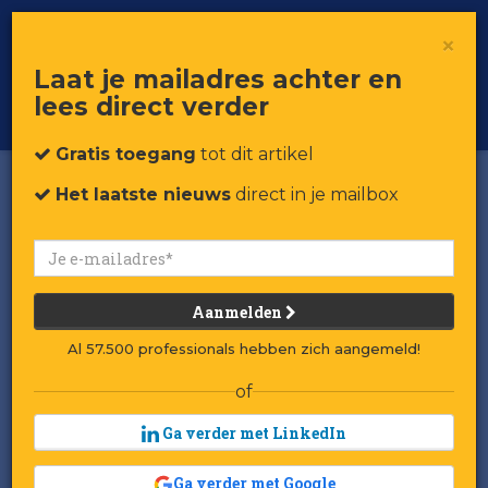
×
Toggle
Voor professionals in retail & brands
Laat je mailadres achter en
navigat
lees direct verder
Word member
Gratis toegang
tot dit artikel
Het laatste nieuws
direct in je mailbox
Aanmelden
Al 57.500 professionals hebben zich aangemeld!
of
Ga verder met LinkedIn
Ga verder met Google