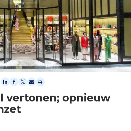
val vertonen; opnieuw
mzet