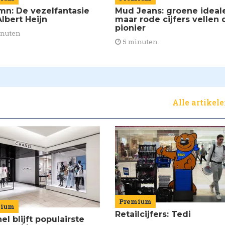
mn: De vezelfantasie
Mud Jeans: groene ideal
lbert Heijn
maar rode cijfers vellen 
pionier
inuten
5 minuten
Alle artikel
Premium
mium
Retailcijfers: Tedi
el blijft populairste