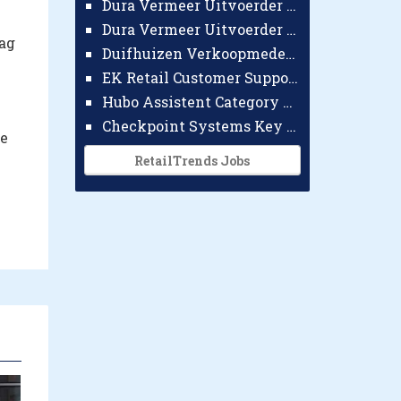
Dura Vermeer Uitvoerder GWW Amsterdam
Dura Vermeer Uitvoerder Civiel Nijmegen
zag
Duifhuizen Verkoopmedewerker Ridderkerk
EK Retail Customer Support Omnichannel
Hubo Assistent Category Manager
Checkpoint Systems Key Accountmanager Benelux
de
RetailTrends Jobs