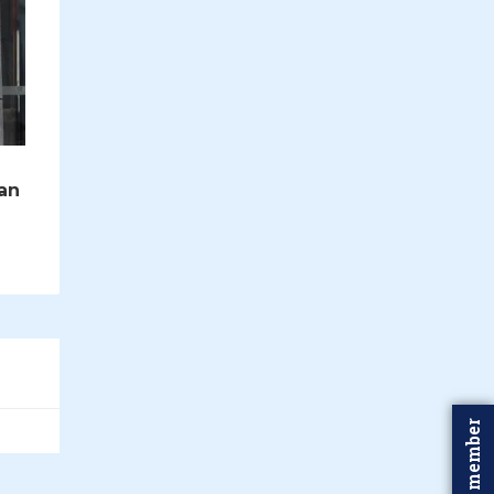
an
Word member