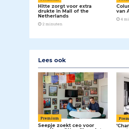
Hitte zorgt voor extra
Colu
drukte in Mall of the
van A
Netherlands
4 m
2 minuten
Lees ook
Premium
Pre
Seepje zoekt ceo voor
'Chan