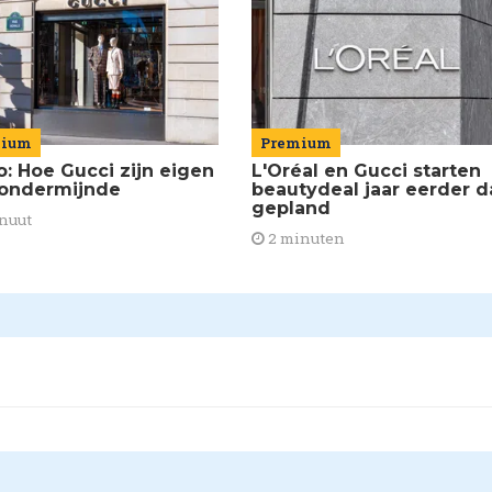
Premium
mium
L'Oréal en Gucci starten
o: Hoe Gucci zijn eigen
beautydeal jaar eerder d
 ondermijnde
gepland
nuut
2 minuten