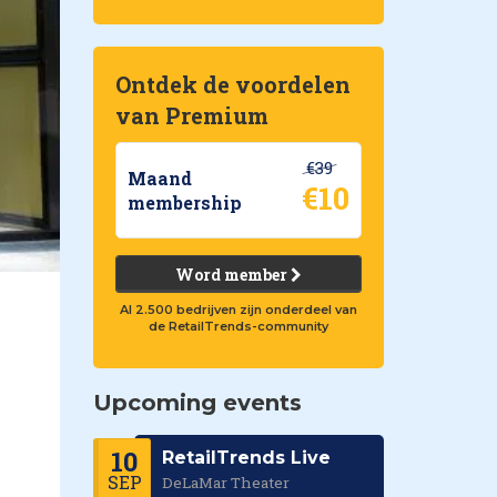
Ontdek de voordelen
van Premium
€39
Maand
€10
membership
Word member
Al 2.500 bedrijven zijn onderdeel van
de RetailTrends-community
Upcoming events
10
RetailTrends Live
SEP
DeLaMar Theater