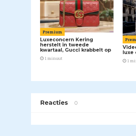
Premium
Luxeconcern Kering
Pre
herstelt in tweede
Vide
kwartaal, Gucci krabbelt op
luxe
1 minuut
1 mi
Reacties
0