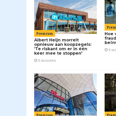
Pre
Premium
Hoe 
frau
Albert Heijn morrelt
beïn
opnieuw aan koopzegels:
'Te riskant om er in één
5 m
keer mee te stoppen'
5 minuten
Premium
Pre