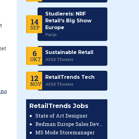
Studiereis: NRF
14
Retail's Big Show
t
SEP
Europe
Parijs
zet
6
Sustainable Retail
OKT
AFAS Theater
12
RetailTrends Tech
NOV
AFAS Theater
ano
RetailTrends Jobs
State of Art Designer
Redman Europe Sales Developer (Europe)
MS Mode Storemanager