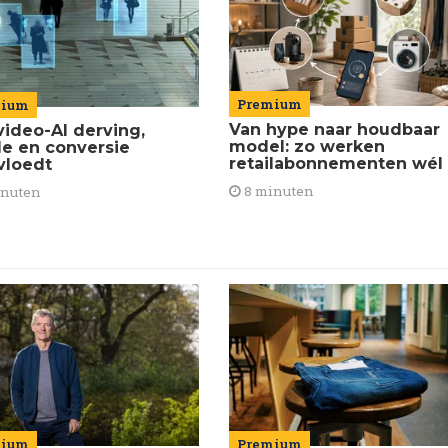
Premium
mium
Van hype naar houdbaar
video-AI derving,
model: zo werken
de en conversie
retailabonnementen wél
vloedt
8 minuten
inuten
mium
Premium