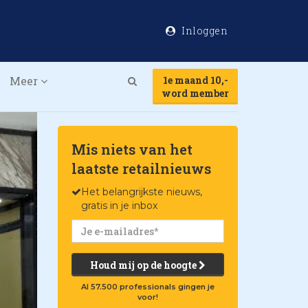
Inloggen
Meer
1e maand 10,-
Search
word member
Mis niets van het
laatste retailnieuws
Het belangrijkste nieuws,
gratis in je inbox
Houd mij op de hoogte
Al 57.500 professionals gingen je
voor!