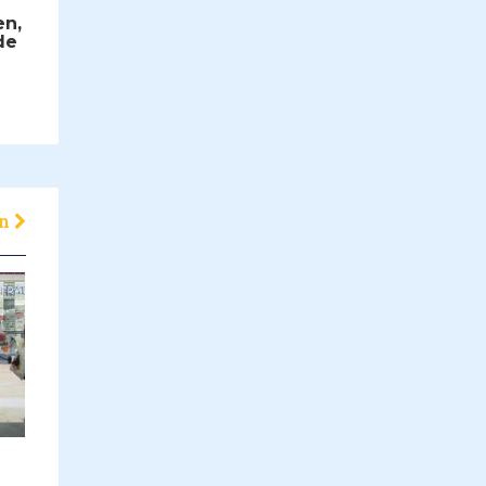
en,
de
en