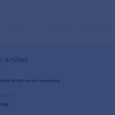
uitser Heinrich Loewe Rössberg, die in Spanje bekend st
 artikel
?
n bij de RetailTrends-community
 maand
rijg
;