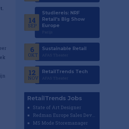
t.
Studiereis: NRF
14
Retail's Big Show
SEP
Europe
Parijs
eer
6
Sustainable Retail
OKT
AFAS Theater
oek
12
RetailTrends Tech
ijn
NOV
AFAS Theater
RetailTrends Jobs
State of Art Designer
Redman Europe Sales Developer (Europe)
MS Mode Storemanager