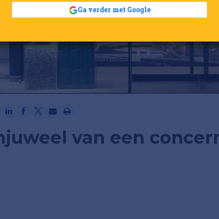
Ga verder met Google
njuweel van een concer