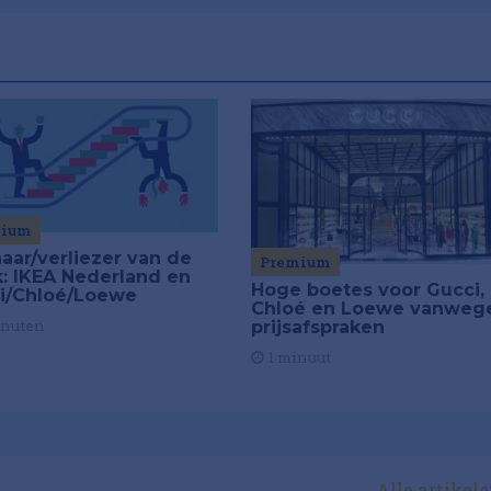
mium
aar/verliezer van de
Premium
: IKEA Nederland en
Hoge boetes voor Gucci,
i/Chloé/Loewe
Chloé en Loewe vanweg
inuten
prijsafspraken
1 minuut
Alle artikel