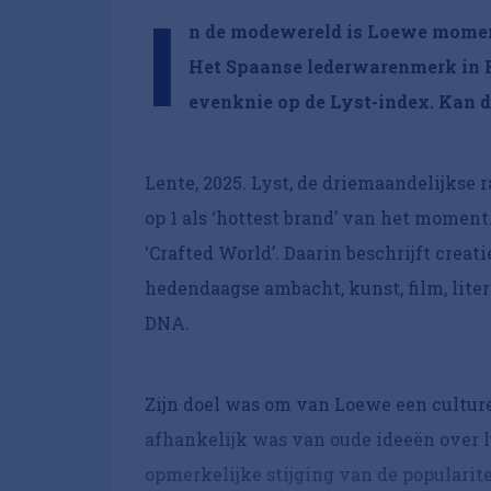
I
n de modewereld is Loewe moment
Het Spaanse lederwarenmerk in F
evenknie op de Lyst-index. Kan di
Lente, 2025. Lyst, de driemaandelijkse
op 1 als ‘hottest brand’ van het moment
‘Crafted World’. Daarin beschrijft crea
hedendaagse ambacht, kunst, film, lite
DNA.
Zijn doel was om van Loewe een cultur
afhankelijk was van oude ideeën over lu
opmerkelijke stijging van de popularite