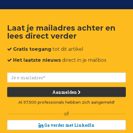
Laat je mailadres achter en
lees direct verder
um
Events
Connect
Jobs
Adverteren
Contact
Gratis toegang
tot dit artikel
Het laatste nieuws
direct in je mailbox
Aanmelden
Al 57.500 professionals hebben zich aangemeld!
of
Ga verder met LinkedIn