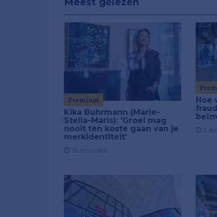
Meest gelezen
Pre
Premium
Hoe 
frau
Kika Buhrmann (Marie-
beïn
Stella-Maris): 'Groei mag
nooit ten koste gaan van je
5 m
merkidentiteit'
16 minuten