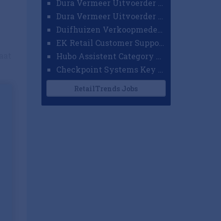
Dura Vermeer Uitvoerder GWW Amsterdam
Dura Vermeer Uitvoerder Civiel Nijmegen
Duifhuizen Verkoopmedewerker Ridderkerk
EK Retail Customer Support Omnichannel
aat
Hubo Assistent Category Manager
Checkpoint Systems Key Accountmanager Benelux
RetailTrends Jobs