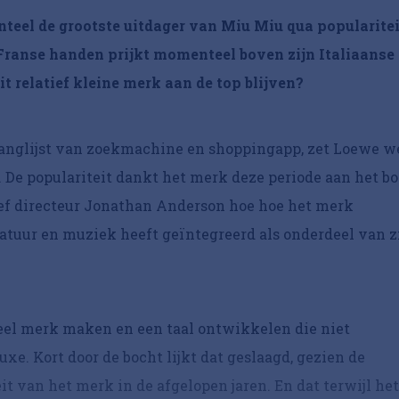
eel de grootste uitdager van Miu Miu qua popularitei
ranse handen prijkt momenteel boven zijn Italiaanse
t relatief kleine merk aan de top blijven?
 ranglijst van zoekmachine en shoppingapp, zet Loewe w
. De populariteit dankt het merk deze periode aan het b
tief directeur Jonathan Anderson hoe hoe het merk
ratuur en muziek heeft geïntegreerd als onderdeel van z
eel merk maken en een taal ontwikkelen die niet
xe. Kort door de bocht lijkt dat geslaagd, gezien de
it van het merk in de afgelopen jaren. En dat terwijl het