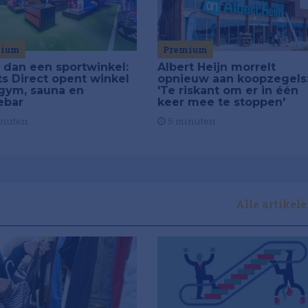
mium
Premium
 dan een sportwinkel:
Albert Heijn morrelt
ts Direct opent winkel
opnieuw aan koopzegels
gym, sauna en
'Te riskant om er in één
ebar
keer mee te stoppen'
inuten
5 minuten
Alle artikel