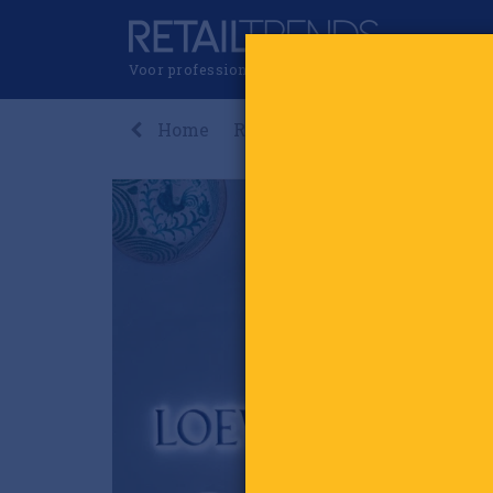
Voor professionals in retail & brands
Home
Recent
Nieuws
Premi