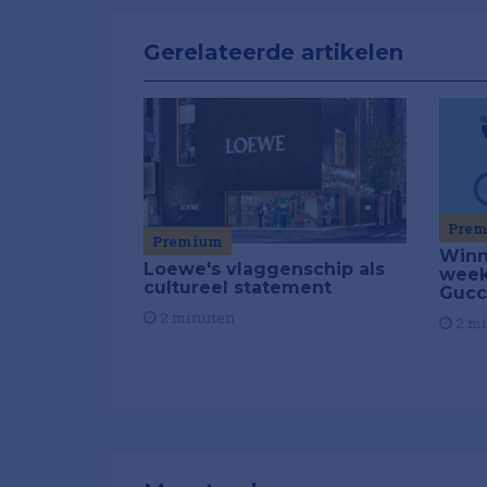
Gerelateerde artikelen
Pre
Premium
Winn
Loewe's vlaggenschip als
week
cultureel statement
Gucc
2 minuten
2 m