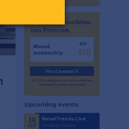
Ontdek de voordelen
van Premium
€39
Maand
€10
membership
Word member
n
Al 2.500 bedrijven zijn onderdeel van
de RetailTrends-community
Upcoming events
10
RetailTrends Live
SEP
DeLaMar Theater