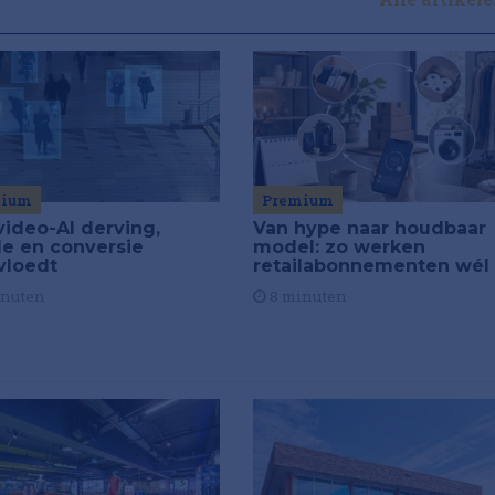
Premium
mium
Van hype naar houdbaar
video-AI derving,
model: zo werken
de en conversie
retailabonnementen wél
vloedt
8 minuten
inuten