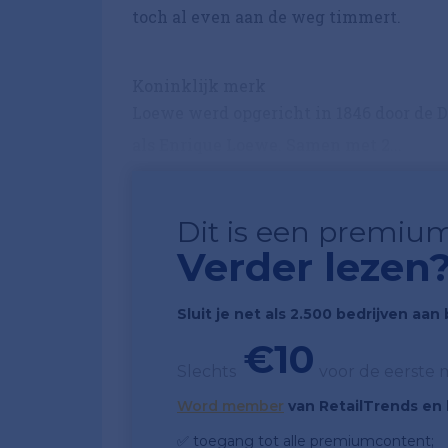
toch al even aan de weg timmert.
Koninklijk merk
Loewe werd opgericht in 1846 door de D
als Enrique Loewe. Samen met 2...
Dit is een premium
Verder lezen
Sluit je net als 2.500 bedrijven aa
€10
Slechts
voor de eerste
Word member
van RetailTrends en k
✅ toegang tot alle premiumcontent;