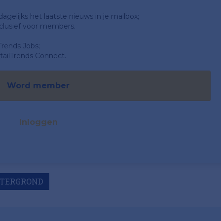
gelijks het laatste nieuws in je mailbox;
clusief voor members.
Trends Jobs;
ailTrends Connect.
Word member
Inloggen
TERGROND