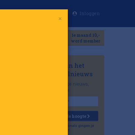
Inloggen
×
Meer
1e maand 10,-
Search
word member
Mis niets van het
laatste retailnieuws
Het belangrijkste nieuws,
gratis in je inbox
Houd mij op de hoogte
Al 57.500 professionals gingen je
voor!