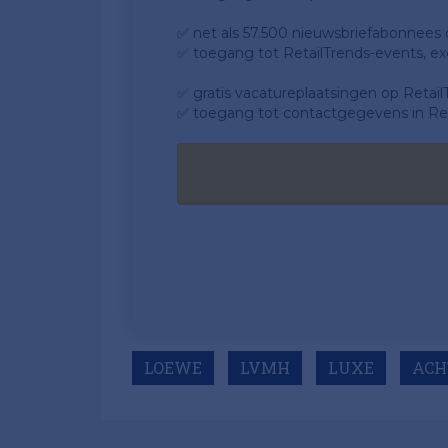
✅ net als 57.500 nieuwsbriefabonnees da
✅ toegang tot RetailTrends-events, ex
✅ gratis vacatureplaatsingen op Retail
✅ toegang tot contactgegevens in Ret
LOEWE
LVMH
LUXE
ACH