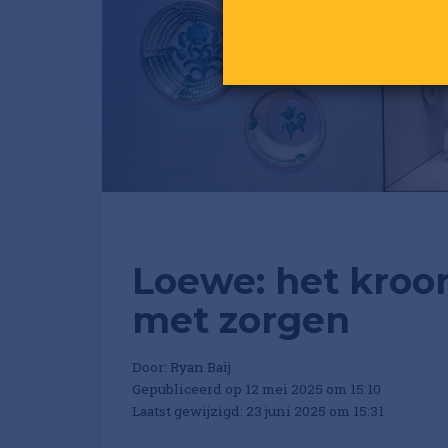
Loewe: het kroo
met zorgen
Door:
Ryan Baij
Gepubliceerd op 12 mei 2025 om 15:10
Laatst gewijzigd: 23 juni 2025 om 15:31