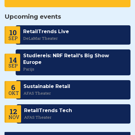
Upcoming events
10
RetailTrends Live
SEP
DeLaMar Theater
Studiereis: NRF Retail's Big Show
14
Europe
SEP
Parijs
6
Sustainable Retail
OKT
AFAS Theater
12
RetailTrends Tech
NOV
AFAS Theater