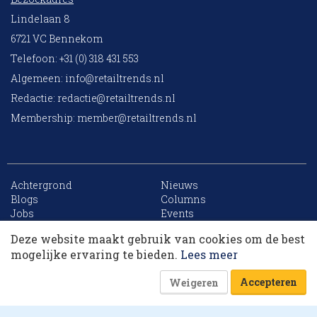
Lindelaan 8
6721 VC Bennekom
Telefoon: +31 (0) 318 431 553
Algemeen:
info@retailtrends.nl
Redactie:
redactie@retailtrends.nl
Membership:
member@retailtrends.nl
Achtergrond
Nieuws
10 collega’s
Blogs
Columns
Jobs
Events
Contact
Word member
Deze website maakt gebruik van cookies om de best
Archief
Sitemap
Korting op events
mogelijke ervaring te bieden.
Lees meer
Accepteren
Weigeren
Website is powered by