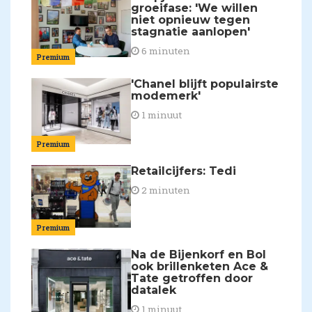
groeifase: 'We willen
niet opnieuw tegen
stagnatie aanlopen'
6 minuten
Premium
'Chanel blijft populairste
modemerk'
1 minuut
Premium
Retailcijfers: Tedi
2 minuten
Premium
Na de Bijenkorf en Bol
ook brillenketen Ace &
Tate getroffen door
datalek
1 minuut