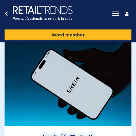
Toggle
Voor professionals in retail & brands
navigat
Word member