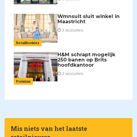
Wmnsuit sluit winkel in
Maastricht
2 minuten
RetailRookies
H&M schrapt mogelijk
250 banen op Brits
hoofdkantoor
2 minuten
Premium
Mis niets van het laatste
retailnieuws