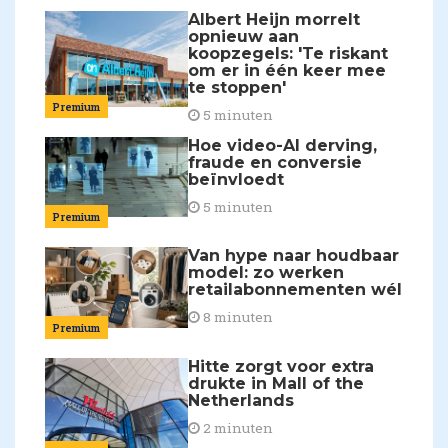
Albert Heijn morrelt
opnieuw aan
koopzegels: 'Te riskant
om er in één keer mee
te stoppen'
Premium
5 minuten
Hoe video-AI derving,
fraude en conversie
beïnvloedt
5 minuten
Premium
Van hype naar houdbaar
model: zo werken
retailabonnementen wél
8 minuten
Premium
Hitte zorgt voor extra
drukte in Mall of the
Netherlands
2 minuten