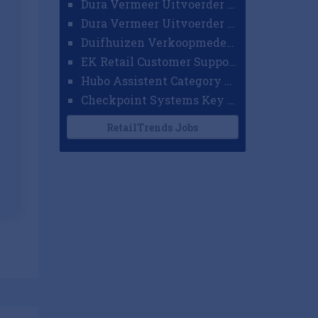
Dura Vermeer Uitvoerder GWW Amsterdam
Dura Vermeer Uitvoerder Civiel Nijmegen
Duifhuizen Verkoopmedewerker Ridderkerk
EK Retail Customer Support Omnichannel
Hubo Assistent Category Manager
Checkpoint Systems Key Accountmanager Benelux
RetailTrends Jobs