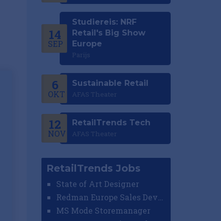
Studiereis: NRF
14
Retail's Big Show
SEP
Europe
Parijs
6
Sustainable Retail
OKT
AFAS Theater
12
RetailTrends Tech
NOV
AFAS Theater
RetailTrends Jobs
State of Art Designer
Redman Europe Sales Developer (Europe)
MS Mode Storemanager