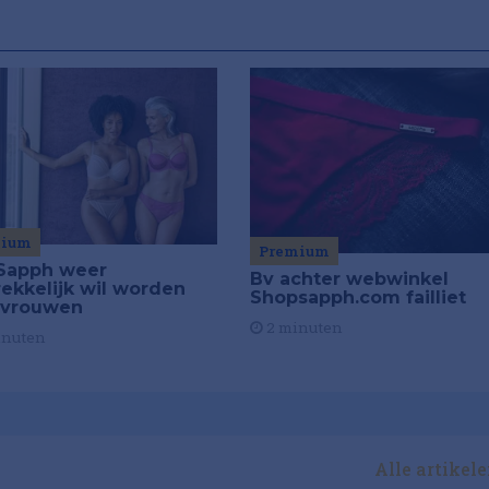
mium
Premium
Sapph weer
Bv achter webwinkel
rekkelijk wil worden
Shopsapph.com failliet
 vrouwen
2 minuten
inuten
Alle artikel