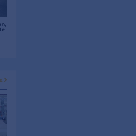
en,
de
en