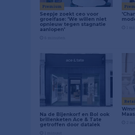
Premium
Pre
Seepje zoekt ceo voor
'Chan
groeifase: 'We willen niet
mod
opnieuw tegen stagnatie
1 mi
aanlopen'
6 minuten
Reta
Wmns
Maas
Na de Bijenkorf en Bol ook
brillenketen Ace & Tate
2 m
getroffen door datalek
1 minuut