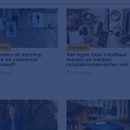
Premium
mium
Van hype naar houdbaar
video-AI derving,
model: zo werken
de en conversie
retailabonnementen wél
vloedt
8 minuten
inuten