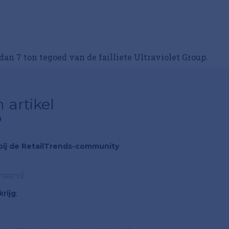
dan 7 ton tegoed van de failliete Ultraviolet Group.
 artikel
?
n bij de RetailTrends-community
 maand
rijg
;