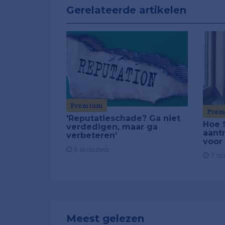
Gerelateerde artikelen
Premium
Pre
'Reputatieschade? Ga niet
Hoe 
verdedigen, maar ga
aant
verbeteren'
voor
6 minuten
7 m
Meest gelezen