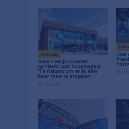
Pre
Premium
Hoe 
frau
Albert Heijn morrelt
beïn
opnieuw aan koopzegels:
'Te riskant om er in één
5 m
keer mee te stoppen'
5 minuten