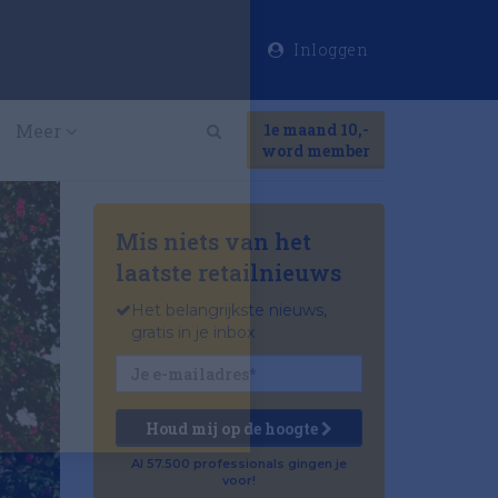
Inloggen
×
Meer
1e maand 10,-
Search
word member
Mis niets van het
laatste retailnieuws
Het belangrijkste nieuws,
gratis in je inbox
Houd mij op de hoogte
Al 57.500 professionals gingen je
voor!