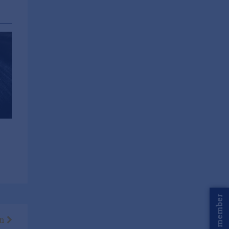
Word member
en