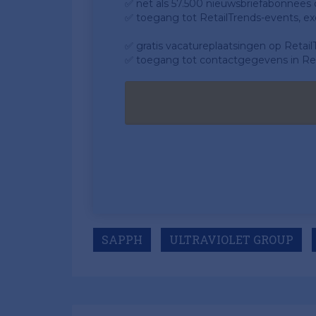
✅ net als 57.500 nieuwsbriefabonnees da
✅ toegang tot RetailTrends-events, ex
✅ gratis vacatureplaatsingen op Retail
✅ toegang tot contactgegevens in Ret
SAPPH
ULTRAVIOLET GROUP