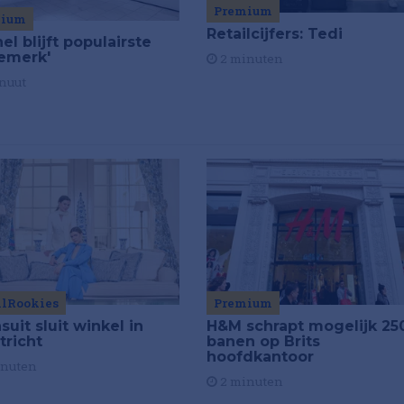
Premium
mium
Retailcijfers: Tedi
el blijft populairste
emerk'
2 minuten
nuut
ilRookies
Premium
uit sluit winkel in
H&M schrapt mogelijk 25
tricht
banen op Brits
hoofdkantoor
inuten
2 minuten