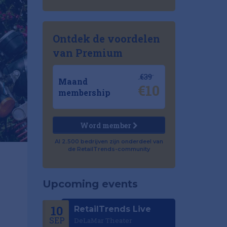
Ontdek de voordelen
van Premium
€39
Maand
€10
membership
Word member
Al 2.500 bedrijven zijn onderdeel van
de RetailTrends-community
Upcoming events
10
RetailTrends Live
SEP
DeLaMar Theater