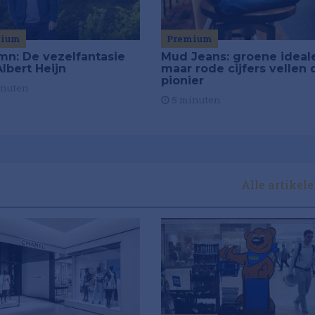
mium
Premium
mn: De vezelfantasie
Mud Jeans: groene ideal
lbert Heijn
maar rode cijfers vellen 
pionier
inuten
5 minuten
Alle artikel