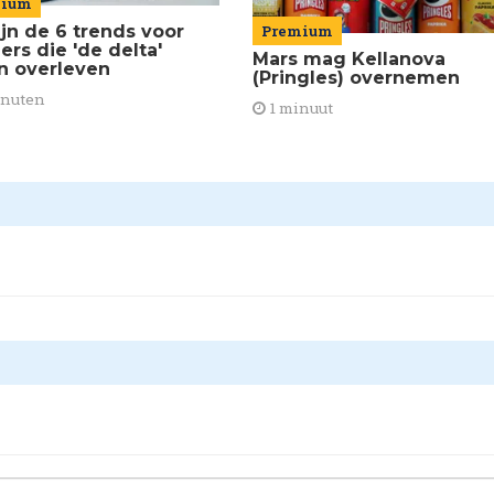
mium
ijn de 6 trends voor
Premium
lers die 'de delta'
Mars mag Kellanova
en overleven
(Pringles) overnemen
inuten
1 minuut