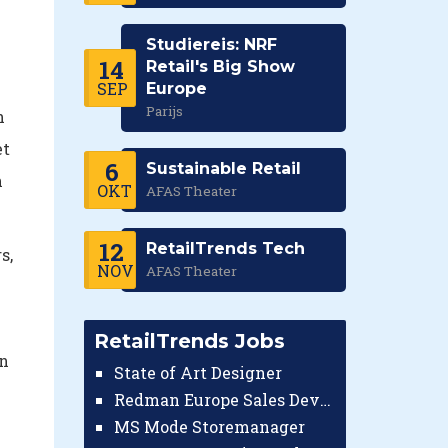
Studiereis: NRF
14
Retail's Big Show
SEP
Europe
Parijs
n
et
6
Sustainable Retail
n
OKT
AFAS Theater
12
RetailTrends Tech
s,
NOV
AFAS Theater
RetailTrends Jobs
en
State of Art Designer
Redman Europe Sales Developer (Europe)
MS Mode Storemanager