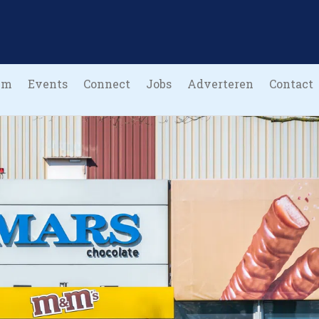
um
Events
Connect
Jobs
Adverteren
Contact