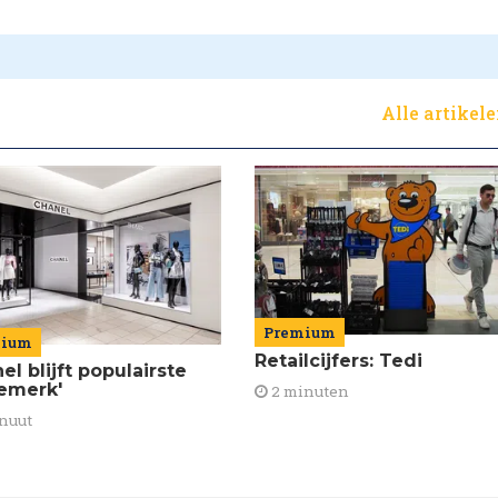
Alle artikel
Premium
mium
Retailcijfers: Tedi
el blijft populairste
emerk'
2 minuten
nuut