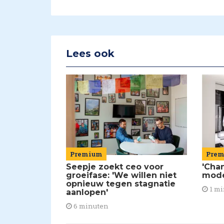
Lees ook
Premium
Pre
Seepje zoekt ceo voor
'Chan
groeifase: 'We willen niet
mod
opnieuw tegen stagnatie
1 mi
aanlopen'
6 minuten