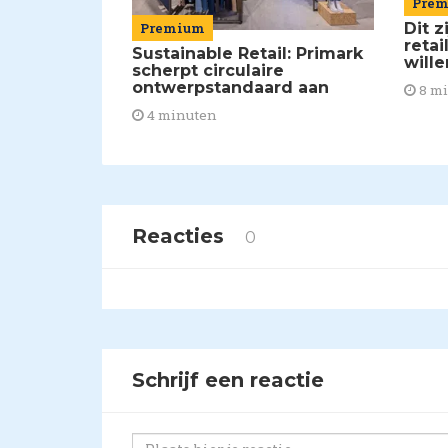
Pre
Dit z
Premium
retai
Sustainable Retail: Primark
will
scherpt circulaire
ontwerpstandaard aan
8 m
4 minuten
Reacties
0
Schrijf een reactie