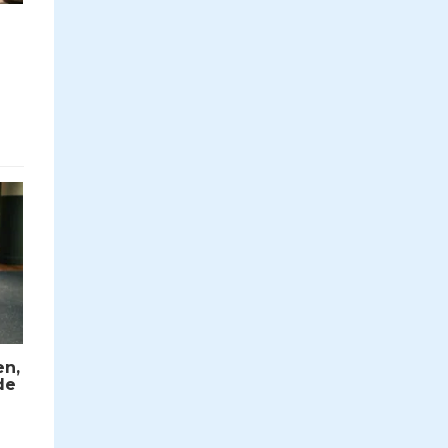
en,
de