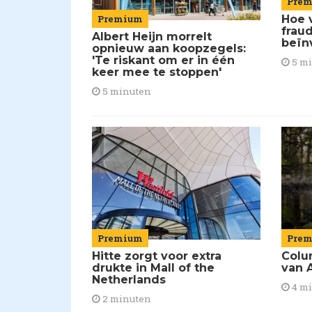
Pre
Premium
Hoe 
frau
Albert Heijn morrelt
beïn
opnieuw aan koopzegels:
'Te riskant om er in één
5 m
keer mee te stoppen'
5 minuten
Premium
Pre
Hitte zorgt voor extra
Colu
drukte in Mall of the
van A
Netherlands
4 m
2 minuten