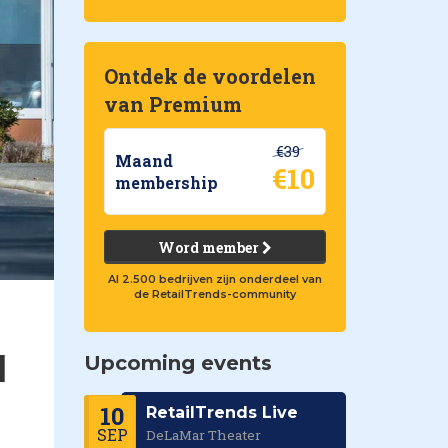
Ontdek de voordelen
van Premium
€39
Maand
€10
membership
Word member
Al 2.500 bedrijven zijn onderdeel van
de RetailTrends-community
l
Upcoming events
10
RetailTrends Live
SEP
DeLaMar Theater