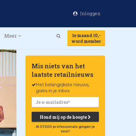
Inloggen
Meer
1e maand 10,-
Search
word member
Mis niets van het
laatste retailnieuws
Het belangrijkste nieuws,
gratis in je inbox
Houd mij op de hoogte
Al 57.500 professionals gingen je
voor!