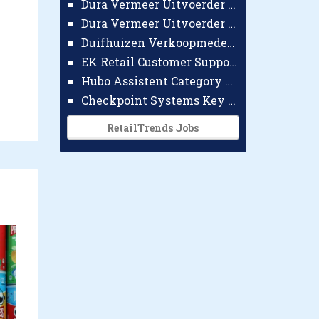
Dura Vermeer Uitvoerder GWW Amsterdam
Dura Vermeer Uitvoerder Civiel Nijmegen
Duifhuizen Verkoopmedewerker Ridderkerk
EK Retail Customer Support Omnichannel
Hubo Assistent Category Manager
Checkpoint Systems Key Accountmanager Benelux
RetailTrends Jobs