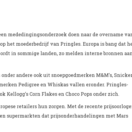
 een mededingingsonderzoek doen naar de overname va
op het moederbedrijf van Pringles. Europa is bang dat h
wordt in sommige landen, zo melden interne bronnen aa
rs onder andere ook uit snoepgoedmerken M&M's, Snicker
merken Pedigree en Whiskas vallen eronder. Pringles-
k Kellogg's Corn Flakes en Choco Pops onder zich.
ropese retailers hun zorgen. Met de recente prijsoorlog
zen supermarkten dat prijsonderhandelingen met Mars