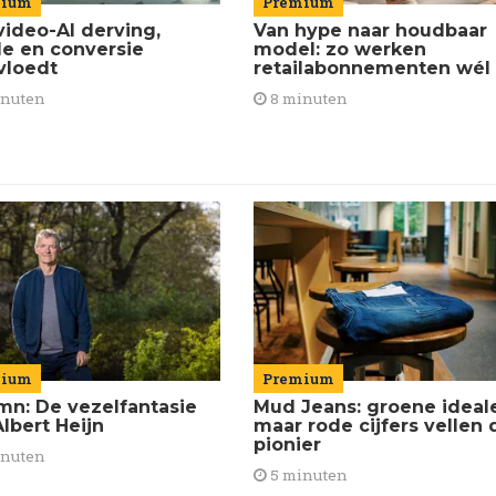
Premium
mium
Van hype naar houdbaar
video-AI derving,
model: zo werken
de en conversie
retailabonnementen wél
vloedt
8 minuten
inuten
mium
Premium
mn: De vezelfantasie
Mud Jeans: groene ideal
lbert Heijn
maar rode cijfers vellen 
pionier
inuten
5 minuten