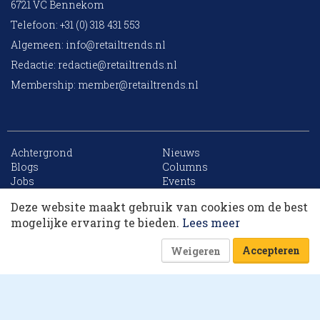
6721 VC Bennekom
Telefoon: +31 (0) 318 431 553
Algemeen:
info@retailtrends.nl
Redactie:
redactie@retailtrends.nl
Membership:
member@retailtrends.nl
Achtergrond
Nieuws
10 collega’s
Blogs
Columns
Jobs
Events
Contact
Word member
Deze website maakt gebruik van cookies om de best
Archief
Sitemap
Korting op events
mogelijke ervaring te bieden.
Lees meer
Accepteren
Weigeren
Website is powered by