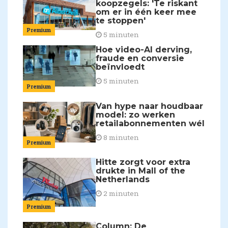
koopzegels: 'Te riskant
om er in één keer mee
te stoppen'
Premium
5 minuten
Hoe video-AI derving,
fraude en conversie
beïnvloedt
5 minuten
Premium
Van hype naar houdbaar
model: zo werken
retailabonnementen wél
8 minuten
Premium
Hitte zorgt voor extra
drukte in Mall of the
Netherlands
2 minuten
Premium
Column: De