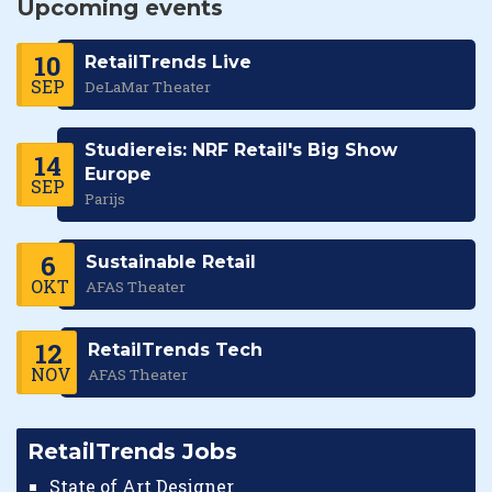
Upcoming events
10
RetailTrends Live
SEP
DeLaMar Theater
Studiereis: NRF Retail's Big Show
14
Europe
SEP
Parijs
6
Sustainable Retail
OKT
AFAS Theater
12
RetailTrends Tech
NOV
AFAS Theater
RetailTrends Jobs
State of Art Designer