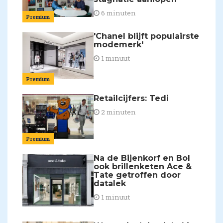
6 minuten
Premium
'Chanel blijft populairste
modemerk'
1 minuut
Premium
Retailcijfers: Tedi
2 minuten
Premium
Na de Bijenkorf en Bol
ook brillenketen Ace &
Tate getroffen door
datalek
1 minuut