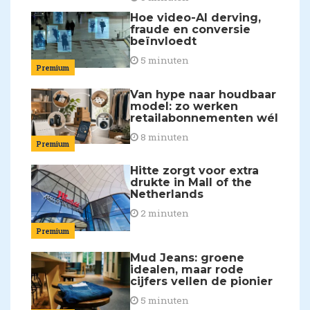
Hoe video-AI derving,
fraude en conversie
beïnvloedt
5 minuten
Premium
Van hype naar houdbaar
model: zo werken
retailabonnementen wél
8 minuten
Premium
Hitte zorgt voor extra
drukte in Mall of the
Netherlands
2 minuten
Premium
Mud Jeans: groene
idealen, maar rode
cijfers vellen de pionier
5 minuten