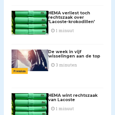
HEMA verliest toch
rechtszaak over
'Lacoste-krokodillen'
1 minuut
De week in vijf
wisselingen aan de top
3 minuten
Premium
HEMA wint rechtszaak
van Lacoste
1 minuut