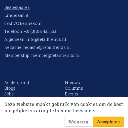
Bezoekadres
Lindelaan 8
6721 VC Bennekom
Telefoon: +31 (0) 318 431 553
Algemeen:
info@retailtrends.nl
Redactie:
redactie@retailtrends.nl
Membership:
member@retailtrends.nl
Achtergrond
Nieuws
10 collega’s
Blogs
Columns
Jobs
Events
Contact
Word member
Deze website maakt gebruik van cookies om de best
Archief
Sitemap
Korting op events
mogelijke ervaring te bieden.
Lees meer
Accepteren
Weigeren
Website is powered by