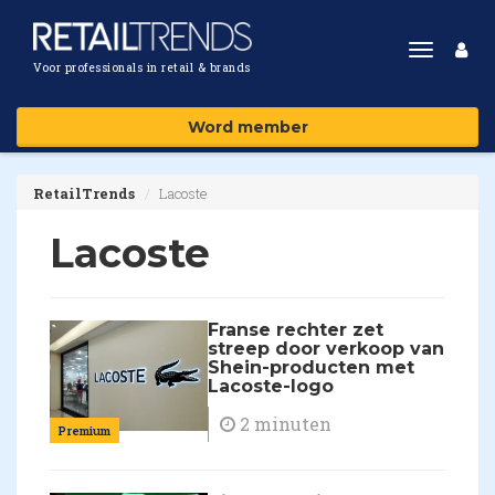
Toggle
Voor professionals in retail & brands
navigat
Word member
RetailTrends
Lacoste
Lacoste
Franse rechter zet
streep door verkoop van
Shein-producten met
Lacoste-logo
2 minuten
Premium