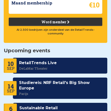
€10
Maand membership
Word member
Al 2.500 bedrijven zijn onderdeel van de RetailTrends-
community
Upcoming events
10
RetailTrends Live
SEP
DeLaMar Theater
Studiereis: NRF Retail's Big Show
14
Europe
SEP
Parijs
6
Sustainable Retail