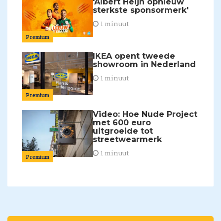
'Albert Heijn opnieuw
sterkste sponsormerk'
1 minuut
Premium
IKEA opent tweede
showroom in Nederland
1 minuut
Premium
Video: Hoe Nude Project
met 600 euro
uitgroeide tot
streetwearmerk
1 minuut
Premium