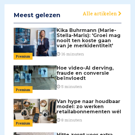
Alle artikelen
Meest gelezen
Kika Buhrmann (Marie-
Stella-Maris): 'Groei mag
nooit ten koste gaan
van je merkidentiteit'
16 minuten
Premium
Hoe video-AI derving,
fraude en conversie
beïnvloedt
5 minuten
Premium
Van hype naar houdbaar
model: zo werken
retailabonnementen wél
8 minuten
Premium
Hitte zorgt voor extra