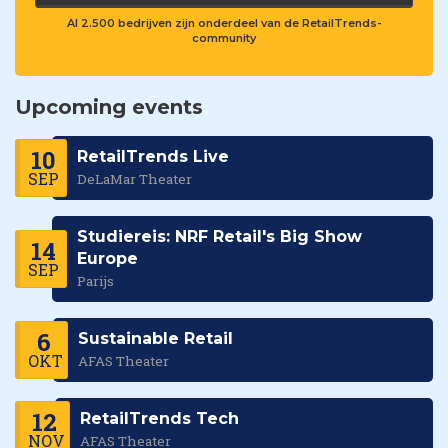
Al 2.500 bedrijven zijn onderdeel van de RetailTrends-
community
Upcoming events
10
RetailTrends Live
SEP
DeLaMar Theater
Studiereis: NRF Retail's Big Show
14
Europe
SEP
Parijs
6
Sustainable Retail
OKT
AFAS Theater
12
RetailTrends Tech
NOV
AFAS Theater