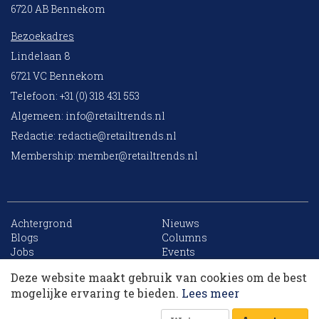
6720 AB Bennekom
Bezoekadres
Lindelaan 8
6721 VC Bennekom
Telefoon: +31 (0) 318 431 553
Algemeen:
info@retailtrends.nl
Redactie:
redactie@retailtrends.nl
Membership:
member@retailtrends.nl
Achtergrond
Nieuws
10 collega’s
Blogs
Columns
Jobs
Events
Contact
Word member
Deze website maakt gebruik van cookies om de best
Archief
Sitemap
Korting op events
mogelijke ervaring te bieden.
Lees meer