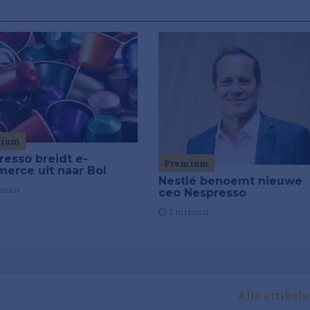
mium
resso breidt e-
Premium
erce uit naar Bol
Nestlé benoemt nieuwe
nuut
ceo Nespresso
1 minuut
Alle artikel