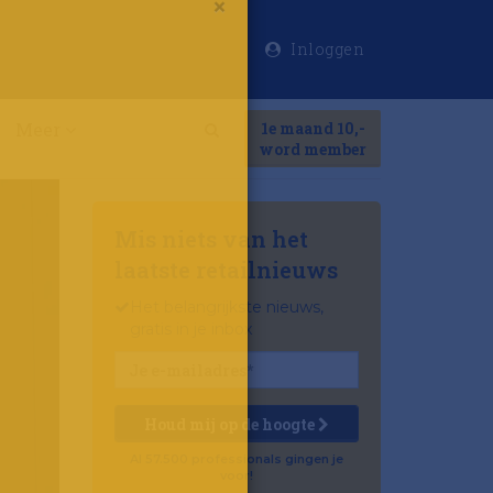
Inloggen
×
Meer
1e maand 10,-
Search
word member
Mis niets van het
laatste retailnieuws
Het belangrijkste nieuws,
gratis in je inbox
Houd mij op de hoogte
Al 57.500 professionals gingen je
voor!