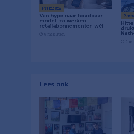
Premium
Van hype naar houdbaar
Pre
model: zo werken
Hitte
retailabonnementen wél
drukt
Neth
8 minuten
2 m
Lees ook