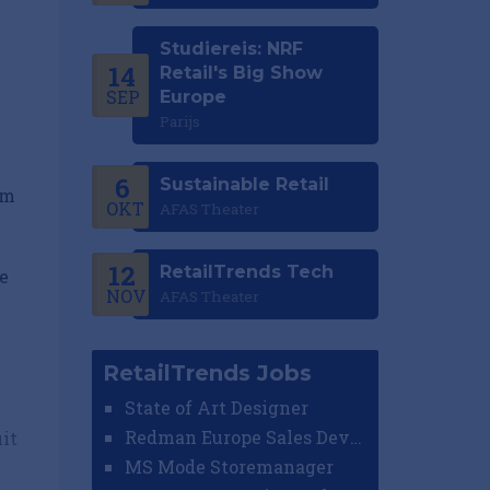
Studiereis: NRF
14
Retail's Big Show
SEP
Europe
Parijs
6
Sustainable Retail
am
OKT
AFAS Theater
12
RetailTrends Tech
e
NOV
AFAS Theater
RetailTrends Jobs
State of Art Designer
Redman Europe Sales Developer (Europe)
it
MS Mode Storemanager