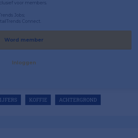
clusief voor members.
Trends Jobs;
ailTrends Connect.
Word member
Inloggen
IJFERS
KOFFIE
ACHTERGROND