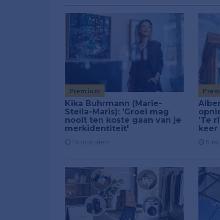
Premium
Pre
Kika Buhrmann (Marie-
Alber
Stella-Maris): 'Groei mag
opni
nooit ten koste gaan van je
'Te r
merkidentiteit'
keer
16 minuten
5 m