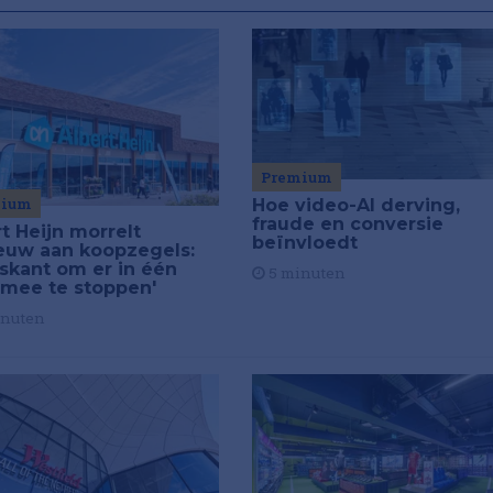
Premium
mium
Hoe video-AI derving,
fraude en conversie
t Heijn morrelt
beïnvloedt
euw aan koopzegels:
iskant om er in één
5 minuten
 mee te stoppen'
inuten