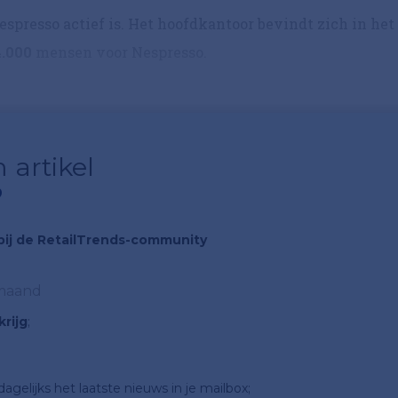
spresso actief is. Het hoofdkantoor bevindt zich in het
4.000
mensen voor Nespresso.
 artikel
?
n bij de RetailTrends-community
 maand
rijg
;
gelijks het laatste nieuws in je mailbox;