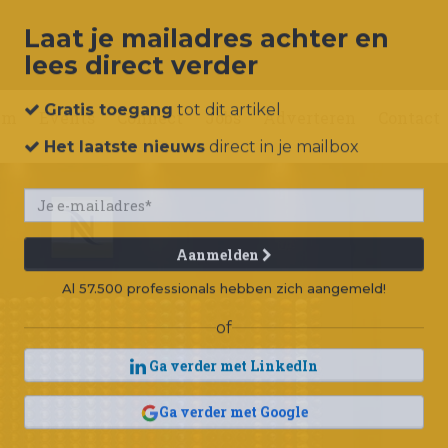
Laat je mailadres achter en
lees direct verder
um
Events
Connect
Jobs
Adverteren
Contact
Gratis toegang
tot dit artikel
Het laatste nieuws
direct in je mailbox
Aanmelden
Al 57.500 professionals hebben zich aangemeld!
of
Ga verder met LinkedIn