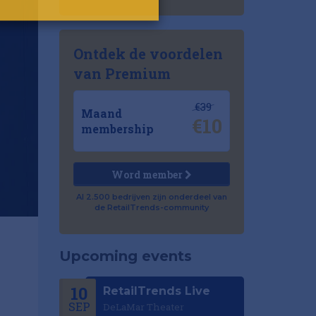
Ontdek de voordelen
van Premium
€39
Maand
€10
membership
Word member
Al 2.500 bedrijven zijn onderdeel van
de RetailTrends-community
Upcoming events
10
RetailTrends Live
SEP
DeLaMar Theater