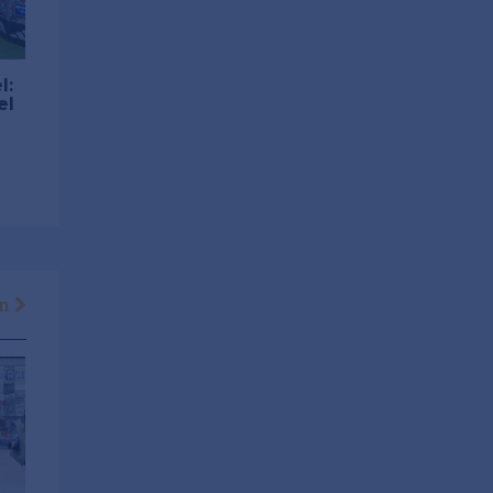
l:
el
en