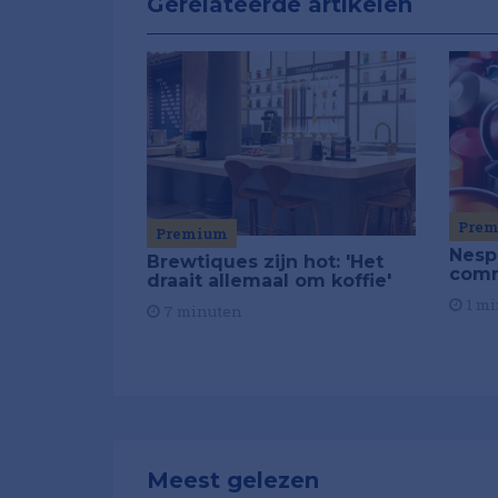
Gerelateerde artikelen
Pre
Premium
Nesp
Brewtiques zijn hot: 'Het
comm
draait allemaal om koffie'
1 mi
7 minuten
Meest gelezen