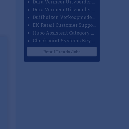
Dura Vermeer Uitvoerder GWW Amsterdam
Dura Vermeer Uitvoerder Civiel Nijmegen
Duifhuizen Verkoopmedewerker Ridderkerk
EK Retail Customer Support Omnichannel
Hubo Assistent Category Manager
Checkpoint Systems Key Accountmanager Benelux
RetailTrends Jobs