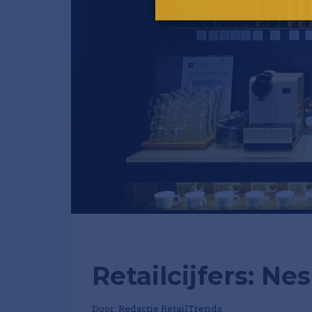
Retailcijfers: N
Door:
Redactie RetailTrends