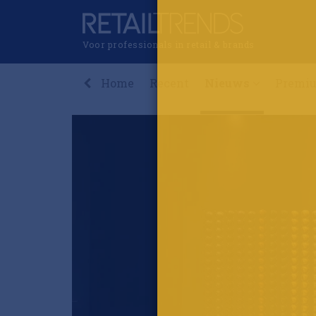
Voor professionals in retail & brands
Home
Recent
Nieuws
Premi