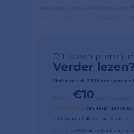
Nederland is 1 van de 96 landen waar Ne
Zwitserse Vevey. In totaal werken er
1
In Nederland heeft het bedrijf
Dit is een premium
Verder lezen
Sluit je net als 2.500 bedrijven aa
€10
Slechts
voor de eerste
Word member
van RetailTrends en k
✅ toegang tot alle premiumcontent;
✅ net als 57.500 nieuwsbriefabonnees da