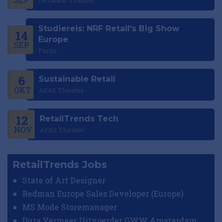
DeLaMar Theater
Studiereis: NRF Retail's Big Show
14
Europe
SEP
Parijs
6
Sustainable Retail
OKT
AFAS Theater
12
RetailTrends Tech
NOV
AFAS Theater
RetailTrends Jobs
State of Art Designer
Redman Europe Sales Developer (Europe)
MS Mode Storemanager
Dura Vermeer Uitvoerder GWW Amsterdam