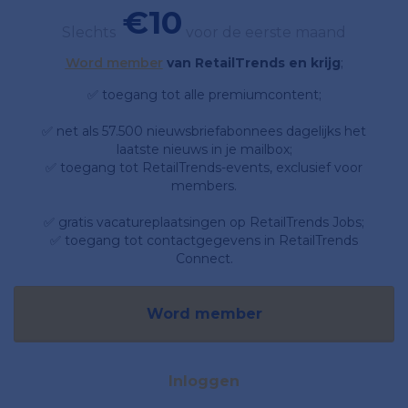
€10
Slechts
voor de eerste maand
Word member
van RetailTrends en krijg
;
✅ toegang tot alle premiumcontent;
✅ net als 57.500 nieuwsbriefabonnees dagelijks het
laatste nieuws in je mailbox;
✅ toegang tot RetailTrends-events, exclusief voor
members.
✅ gratis vacatureplaatsingen op RetailTrends Jobs;
✅ toegang tot contactgegevens in RetailTrends
Connect.
Word member
Inloggen