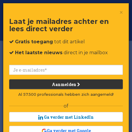
×
Toggle
Voor professionals in retail & brands
Laat je mailadres achter en
navigat
lees direct verder
Word member
Gratis toegang
tot dit artikel
Het laatste nieuws
direct in je mailbox
Aanmelden
Al 57.500 professionals hebben zich aangemeld!
of
Ga verder met LinkedIn
Ga verder met Google