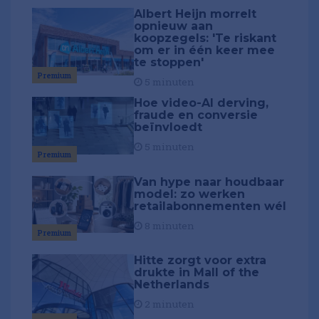
Albert Heijn morrelt
opnieuw aan
koopzegels: 'Te riskant
om er in één keer mee
te stoppen'
Premium
5 minuten
Hoe video-AI derving,
fraude en conversie
beïnvloedt
5 minuten
Premium
Van hype naar houdbaar
model: zo werken
retailabonnementen wél
8 minuten
Premium
Hitte zorgt voor extra
drukte in Mall of the
Netherlands
2 minuten