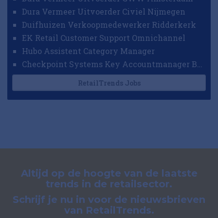
Dura Vermeer Uitvoerder Civiel Nijmegen
Duifhuizen Verkoopmedewerker Ridderkerk
EK Retail Customer Support Omnichannel
Hubo Assistent Category Manager
Checkpoint Systems Key Accountmanager Benelux
RetailTrends Jobs
Altijd op de hoogte van de laatste
trends in de retailsector.
Schrijf je nu in voor de nieuwsbrieven
van RetailTrends.