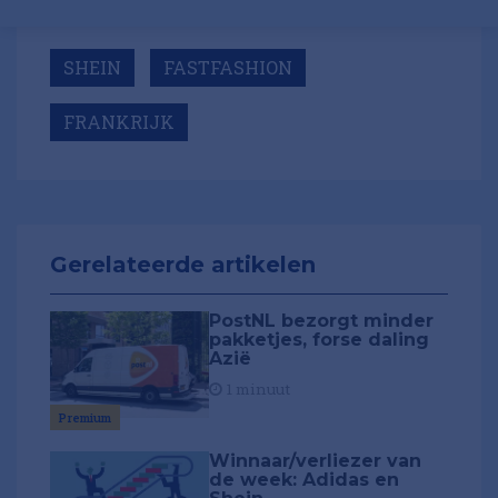
SHEIN
FASTFASHION
FRANKRIJK
Gerelateerde artikelen
PostNL bezorgt minder
pakketjes, forse daling
Azië
1 minuut
Premium
Winnaar/verliezer van
de week: Adidas en