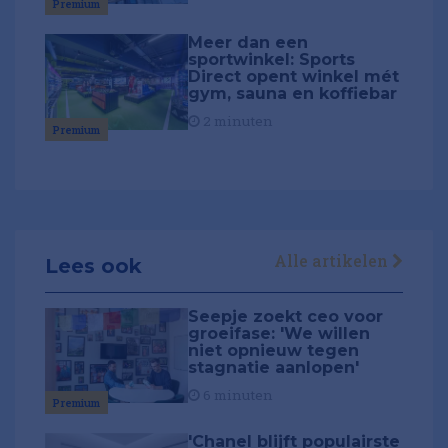
Premium
Meer dan een
sportwinkel: Sports
Direct opent winkel mét
gym, sauna en koffiebar
2 minuten
Premium
Alle artikelen
Lees ook
Seepje zoekt ceo voor
groeifase: 'We willen
niet opnieuw tegen
stagnatie aanlopen'
6 minuten
Premium
'Chanel blijft populairste